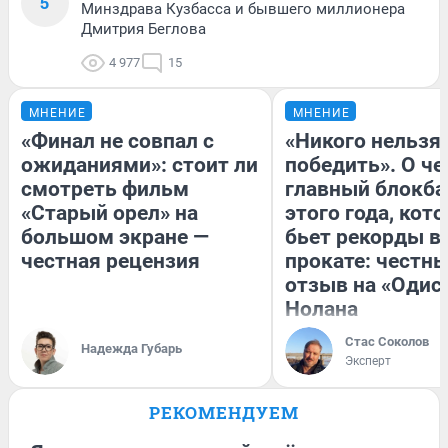
5
Минздрава Кузбасса и бывшего миллионера
Дмитрия Беглова
4 977
15
МНЕНИЕ
МНЕНИЕ
«Финал не совпал с
«Никого нельзя
ожиданиями»: стоит ли
победить». О ч
смотреть фильм
главный блокба
«Старый орел» на
этого года, кот
большом экране —
бьет рекорды в
честная рецензия
прокате: честн
отзыв на «Одис
Нолана
Стас Соколов
Надежда Губарь
Эксперт
РЕКОМЕНДУЕМ