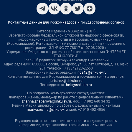
Контактные данные для Роскомнадзора и государственных органов
Сетевое издание «NGS42.RU» (18+)
Зарегистрировано Федеральной службой по надзору в сфере связи,
информационных технологий и массовых коммуникаций
(Роскомнадзор). Регистрационный номер и дата принятия решения о
регистрации - ЭЛ № ФС 77-78817 от 07.08.2020 г.
Учредитель: Общество с ограниченной ответственностью "ИНТЕРНЕТ
ТЕХНОЛОГИИ"
Главный редактор: Левчук Александр Николаевич
Адрес редакции: 650000, Россия, Кемерово, ул. 50 лет Октября, д. 11, офис
201, телефон +7 (3842) 23-22-60
Электронный адрес редакции:
ngs42@shkulev.ru
Контактные данные для Роскомнадзора и государственных органов:
juristnsk@shkulev.ru
Техподдержка:
help@shkulev.ru
По вопросам коммерческого сотрудничества:
Жапарова Жанна, менеджер по работе с федеральными клиентами
zhanna.zhaparova@shkulev.ru
, моб. + 7 982 640 34 32
Ревина Мария, директор по работе с федеральными клиентами
mariya.revina@shkulev.ru
, моб. +7 910 402 4056
Редакция сайта не несет ответственности за достоверность
информации, содержащейся в рекламных объявлениях.