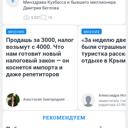
5
Минздрава Кузбасса и бывшего миллионера
Дмитрия Беглова
5 027
15
МНЕНИЕ
МНЕНИЕ
Продашь за 3000, налог
«За неделю две
возьмут с 4000. Что
были страшные
нам готовит новый
туристка расска
налоговый закон — он
отдыхе в Крым
коснется импорта и
даже репетиторов
Александра Исм
Анастасия Завгородняя
заместитель глав
редактора 63.RU
РЕКОМЕНДУЕМ