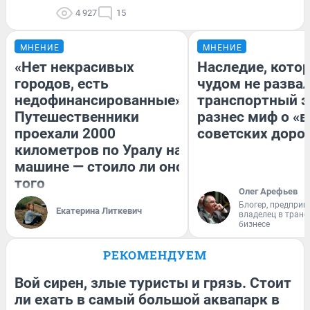
4 927
15
МНЕНИЕ
МНЕНИЕ
«Нет некрасивых
Наследие, кото
городов, есть
чудом не разва
недофинансированные».
транспортный э
Путешественники
разнес миф о «
проехали 2000
советских доро
километров по Уралу на
машине — стоило ли оно
того
Олег Арефьев
Блогер, предприн
Екатерина Литкевич
владелец в тран
бизнесе
РЕКОМЕНДУЕМ
Вой сирен, злые туристы и грязь. Стоит
ли ехать в самый большой аквапарк в