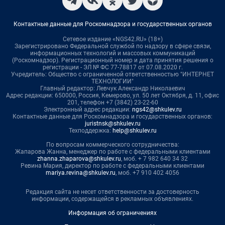
Контактные данные для Роскомнадзора и государственных органов
Сетевое издание «NGS42.RU» (18+)
Зарегистрировано Федеральной службой по надзору в сфере связи,
информационных технологий и массовых коммуникаций
(Роскомнадзор). Регистрационный номер и дата принятия решения о
регистрации - ЭЛ № ФС 77-78817 от 07.08.2020 г.
Учредитель: Общество с ограниченной ответственностью "ИНТЕРНЕТ
ТЕХНОЛОГИИ"
Главный редактор: Левчук Александр Николаевич
Адрес редакции: 650000, Россия, Кемерово, ул. 50 лет Октября, д. 11, офис
201, телефон +7 (3842) 23-22-60
Электронный адрес редакции:
ngs42@shkulev.ru
Контактные данные для Роскомнадзора и государственных органов:
juristnsk@shkulev.ru
Техподдержка:
help@shkulev.ru
По вопросам коммерческого сотрудничества:
Жапарова Жанна, менеджер по работе с федеральными клиентами
zhanna.zhaparova@shkulev.ru
, моб. + 7 982 640 34 32
Ревина Мария, директор по работе с федеральными клиентами
mariya.revina@shkulev.ru
, моб. +7 910 402 4056
Редакция сайта не несет ответственности за достоверность
информации, содержащейся в рекламных объявлениях.
Информация об ограничениях