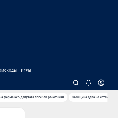
ОМОКОДЫ
ИГРЫ
На ферме экс-депутата погибли работники
Женщина едва не истекла кро