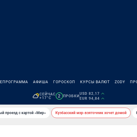
ЛЕПРОГРАММА
АФИША
ГОРОСКОП
КУРСЫ ВАЛЮТ
ZODY
ПР
USD 82,17
СЕЙЧАС
2
ПРОБКИ
+17°C
EUR 94,84
ый проезд с картой «Мир»
Кузбасский мэр-взяточник хочет домой