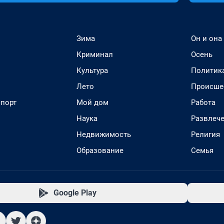
Зима
Он и она
Криминал
Осень
Культура
Политик
Лето
Происше
спорт
Мой дом
Работа
Наука
Развлеч
Недвижимость
Религия
Образование
Семья
Google Play