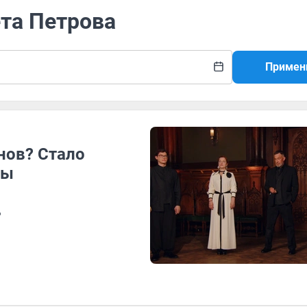
ета Петрова
Примен
нов? Стало
вы
?