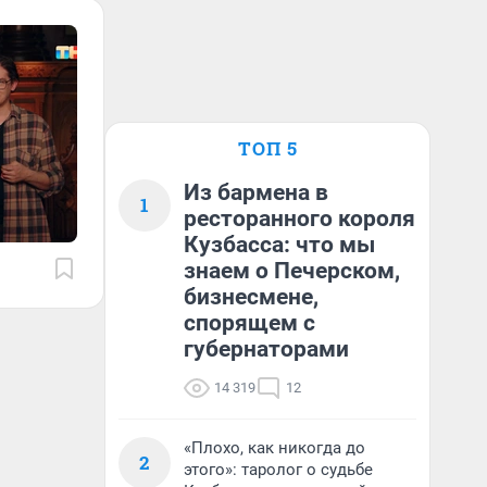
ТОП 5
Из бармена в
1
ресторанного короля
Кузбасса: что мы
знаем о Печерском,
бизнесмене,
спорящем с
губернаторами
14 319
12
«Плохо, как никогда до
2
этого»: таролог о судьбе