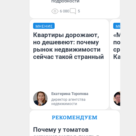
подробности
6 080
5
МНЕНИЕ
МНЕНИЕ
Квартиры дорожают,
«Машин
но дешевеют: почему
полете
рынок недвижимости
сравни
сейчас такой странный
Казахс
Екатерина Торопова
Ан
директор агентства
недвижимости
РЕКОМЕНДУЕМ
Почему у томатов