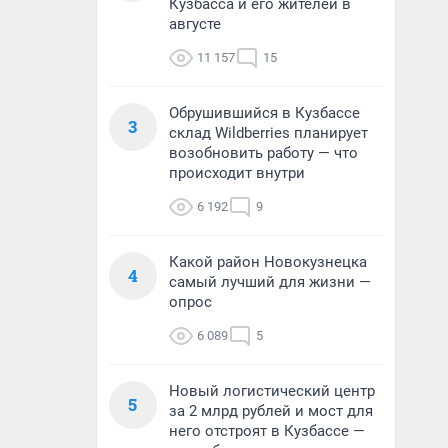
Кузбасса и его жителей в
августе
11 157
15
Обрушившийся в Кузбассе
3
склад Wildberries планирует
возобновить работу — что
происходит внутри
6 192
9
Какой район Новокузнецка
4
самый лучший для жизни —
опрос
6 089
5
Новый логистический центр
5
за 2 млрд рублей и мост для
него отстроят в Кузбассе —