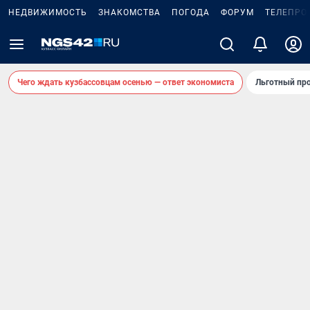
НЕДВИЖИМОСТЬ
ЗНАКОМСТВА
ПОГОДА
ФОРУМ
ТЕЛЕПРО
Чего ждать кузбассовцам осенью — ответ экономиста
Льготный про