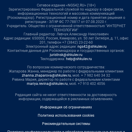
Сетевое издание «NGS42.RU» (18+)
Зарегистрировано Федеральной службой по надзору в сфере связи,
информационных технологий и массовых коммуникаций
(Роскомнадзор). Регистрационный номер и дата принятия решения о
регистрации - ЭЛ № ФС 77-78817 от 07.08.2020 г.
Учредитель: Общество с ограниченной ответственностью "ИНТЕРНЕТ
ТЕХНОЛОГИИ"
Главный редактор: Левчук Александр Николаевич
Адрес редакции: 650000, Россия, Кемерово, ул. 50 лет Октября, д. 11, офис
201, телефон +7 (3842) 23-22-60
Электронный адрес редакции:
ngs42@shkulev.ru
Контактные данные для Роскомнадзора и государственных органов:
juristnsk@shkulev.ru
Техподдержка:
help@shkulev.ru
По вопросам коммерческого сотрудничества:
Жапарова Жанна, менеджер по работе с федеральными клиентами
zhanna.zhaparova@shkulev.ru
, моб. + 7 982 640 34 32
Ревина Мария, директор по работе с федеральными клиентами
mariya.revina@shkulev.ru
, моб. +7 910 402 4056
Редакция сайта не несет ответственности за достоверность
информации, содержащейся в рекламных объявлениях.
Информация об ограничениях
Политика использования cookies
Рекомендательные системы
Политика конфиденциальности и обработки персональных данных и