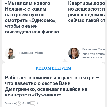
«Мы видим нового
Квартиры доро
Нолана»: с каким
но дешевеют: п
настроем нужно
рынок недвижи
смотреть «Одиссею»,
сейчас такой с
чтобы она не
выглядела как фиаско
Екатерина Тороп
Надежда Губарь
директор агентст
недвижимости
РЕКОМЕНДУЕМ
Работает в клинике и играет в театре —
что известно о сестре Вани
Дмитриенко, оскандалившейся на
концерте в «Лужниках»
6 часов
4 410
2