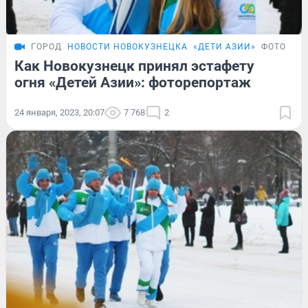
ГОРОД
НОВОСТИ НОВОКУЗНЕЦКА
«ДЕТИ АЗИИ»
ФОТОРЕП
Как Новокузнецк принял эстафету
огня «Детей Азии»: фоторепортаж
24 января, 2023, 20:07
7 768
2