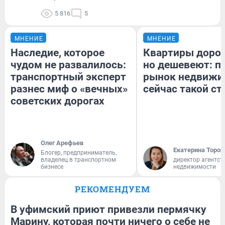
5 816
5
МНЕНИЕ
МНЕНИЕ
Наследие, которое
Квартиры доро
чудом не развалилось:
но дешевеют: п
транспортный эксперт
рынок недвижи
разнес миф о «вечных»
сейчас такой с
советских дорогах
Олег Арефьев
Екатерина Тороп
Блогер, предприниматель,
владелец в транспортном
директор агентст
бизнесе
недвижимости
РЕКОМЕНДУЕМ
В уфимский приют привезли пермячку
Марину, которая почти ничего о себе не