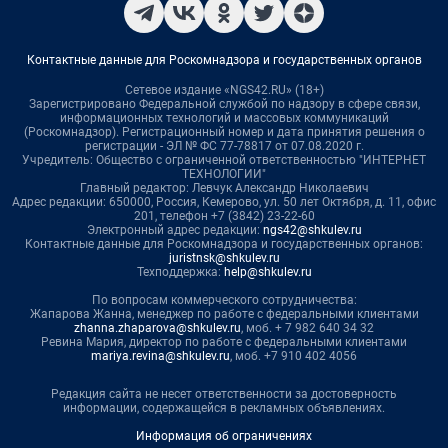
Контактные данные для Роскомнадзора и государственных органов
Сетевое издание «NGS42.RU» (18+)
Зарегистрировано Федеральной службой по надзору в сфере связи,
информационных технологий и массовых коммуникаций
(Роскомнадзор). Регистрационный номер и дата принятия решения о
регистрации - ЭЛ № ФС 77-78817 от 07.08.2020 г.
Учредитель: Общество с ограниченной ответственностью "ИНТЕРНЕТ
ТЕХНОЛОГИИ"
Главный редактор: Левчук Александр Николаевич
Адрес редакции: 650000, Россия, Кемерово, ул. 50 лет Октября, д. 11, офис
201, телефон +7 (3842) 23-22-60
Электронный адрес редакции:
ngs42@shkulev.ru
Контактные данные для Роскомнадзора и государственных органов:
juristnsk@shkulev.ru
Техподдержка:
help@shkulev.ru
По вопросам коммерческого сотрудничества:
Жапарова Жанна, менеджер по работе с федеральными клиентами
zhanna.zhaparova@shkulev.ru
, моб. + 7 982 640 34 32
Ревина Мария, директор по работе с федеральными клиентами
mariya.revina@shkulev.ru
, моб. +7 910 402 4056
Редакция сайта не несет ответственности за достоверность
информации, содержащейся в рекламных объявлениях.
Информация об ограничениях