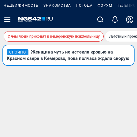
НЕДВИЖИМОСТЬ
ЗНАКОМСТВА
ПОГОДА
ФОРУМ
ТЕЛЕПРО
С чем люди приходят в кемеровскую психбольницу
Льготный проез
Женщина чуть не истекла кровью на
СРОЧНО
Красном озере в Кемерово, пока полчаса ждала скорую