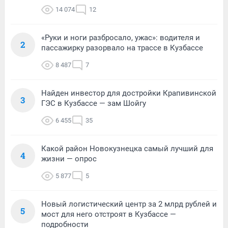
14 074
12
«Руки и ноги разбросало, ужас»: водителя и
2
пассажирку разорвало на трассе в Кузбассе
8 487
7
Найден инвестор для достройки Крапивинской
3
ГЭС в Кузбассе — зам Шойгу
6 455
35
Какой район Новокузнецка самый лучший для
4
жизни — опрос
5 877
5
Новый логистический центр за 2 млрд рублей и
5
мост для него отстроят в Кузбассе —
подробности