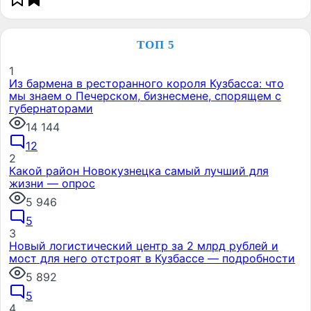
ТОП 5
1
Из бармена в ресторанного короля Кузбасса: что
мы знаем о Печерском, бизнесмене, спорящем с
губернаторами
14 144
12
2
Какой район Новокузнецка самый лучший для
жизни — опрос
5 946
5
3
Новый логистический центр за 2 млрд рублей и
мост для него отстроят в Кузбассе — подробности
5 892
5
4