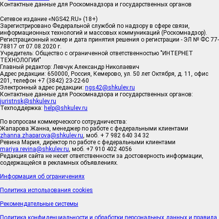
Контактные данные для Роскомнадзора и государственных органов
Сетевое издание «NGS42.RU» (18+)
Зарегистрировано Федеральной службой по надзору в сфере связи,
информационных технологий и массовых коммуникаций (Роскомнадзор).
Регистрационный номер и дата принятия решения о регистрации - ЭЛ № ФС 77-
78817 от 07.08.2020 г.
Учредитель: Общество с ограниченной ответственностью "ИНТЕРНЕТ
ТЕХНОЛОГИИ"
Главный редактор: Левчук Александр Николаевич
Адрес редакции: 650000, Россия, Кемерово, ул. 50 лет Октября, д. 11, офис
201, телефон +7 (3842) 23-22-60
Электронный адрес редакции:
ngs42@shkulev.ru
Контактные данные для Роскомнадзора и государственных органов:
juristnsk@shkulev.ru
Техподдержка:
help@shkulev.ru
По вопросам коммерческого сотрудничества:
Жапарова Жанна, менеджер по работе с федеральными клиентами
zhanna.zhaparova@shkulev.ru
, моб. + 7 982 640 34 32
Ревина Мария, директор по работе с федеральными клиентами
mariya.revina@shkulev.ru
, моб. +7 910 402 4056
Редакция сайта не несет ответственности за достоверность информации,
содержащейся в рекламных объявлениях.
Информация об ограничениях
Политика использования cookies
Рекомендательные системы
Политика конфиденциальности и обработки персональных данных и правила