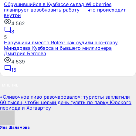
Обрушившийся в Кузбассе склад Wildberries
планирует возобновить работу — что происходит
внутри
4 562
8
5
Наручники вместо Rolex: как судили экс-главу
Минздрава Кузбасса и бывшего миллионера
Дмитрия Беглова
4 539
15
МНЕНИЕ
«Сливочное пиво разочаровало»: туристы заплатили
60 тысяч, чтобы целый день гулять по парку Юрского
периода и Хогвартсу
Яна Шаламова