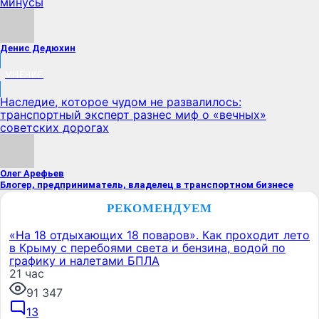
минусы
Денис Дедюхин
МНЕНИЕ
Наследие, которое чудом не развалилось:
транспортный эксперт разнес миф о «вечных»
советских дорогах
Олег Арефьев
Блогер, предприниматель, владелец в транспортном бизнесе
РЕКОМЕНДУЕМ
«На 18 отдыхающих 18 поваров». Как проходит лето
в Крыму с перебоями света и бензина, водой по
графику и налетами БПЛА
21 час
91 347
13