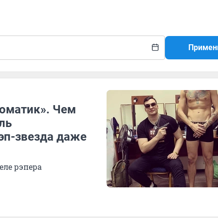
Примен
томатик». Чем
ль
эп-звезда даже
еле рэпера