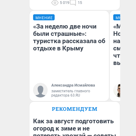
5 019
15
МНЕНИЕ
МНЕНИЕ
«За неделю две ночи
«Мы ви
были страшные»:
Нолана
туристка рассказала об
настро
отдыхе в Крыму
смотре
чтобы 
выгляд
Александра Исмайлова
На
заместитель главного
редактора 63.RU
РЕКОМЕНДУЕМ
Как за август подготовить
огород к зиме и не
потерять урожай — советы