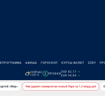
ЛЕПРОГРАММА
АФИША
ГОРОСКОП
КУРСЫ ВАЛЮТ
ZODY
ПР
USD 82,17
СЕЙЧАС
2
ПРОБКИ
+20°C
EUR 94,84
картой «Мир»
Чем удивит кемеровчан новый Парк за 1,3 млрд руб
О