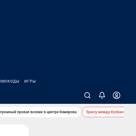
ОМОКОДЫ
ИГРЫ
громный провал возник в центре Кемерова
Трассу между Кузбассом и 