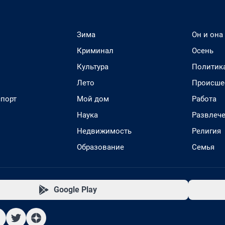
Зима
Он и она
Криминал
Осень
Культура
Политик
Лето
Происше
спорт
Мой дом
Работа
Наука
Развлеч
Недвижимость
Религия
Образование
Семья
Google Play