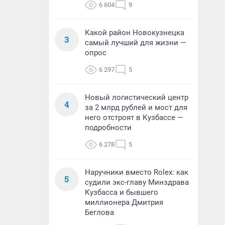
6 604
9
Какой район Новокузнецка
3
самый лучший для жизни —
опрос
6 297
5
Новый логистический центр
4
за 2 млрд рублей и мост для
него отстроят в Кузбассе —
подробности
6 278
5
Наручники вместо Rolex: как
5
судили экс-главу Минздрава
Кузбасса и бывшего
миллионера Дмитрия
Беглова