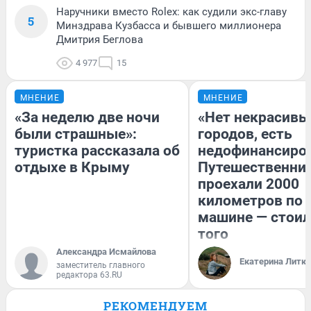
Наручники вместо Rolex: как судили экс-главу
5
Минздрава Кузбасса и бывшего миллионера
Дмитрия Беглова
4 977
15
МНЕНИЕ
МНЕНИЕ
«За неделю две ночи
«Нет некрасивы
были страшные»:
городов, есть
туристка рассказала об
недофинансиро
отдыхе в Крыму
Путешественни
проехали 2000
километров по 
машине — стоил
того
Александра Исмайлова
Екатерина Литк
заместитель главного
редактора 63.RU
РЕКОМЕНДУЕМ