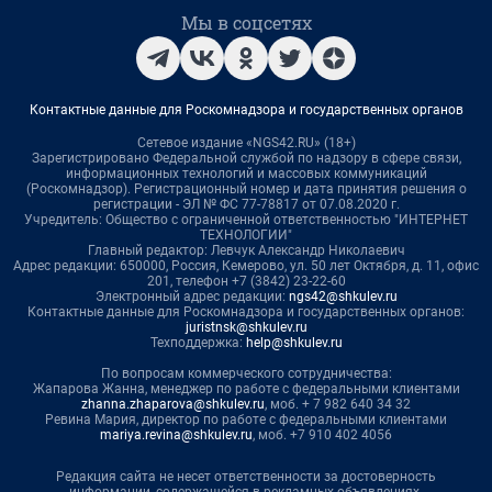
Мы в соцсетях
Контактные данные для Роскомнадзора и государственных органов
Сетевое издание «NGS42.RU» (18+)
Зарегистрировано Федеральной службой по надзору в сфере связи,
информационных технологий и массовых коммуникаций
(Роскомнадзор). Регистрационный номер и дата принятия решения о
регистрации - ЭЛ № ФС 77-78817 от 07.08.2020 г.
Учредитель: Общество с ограниченной ответственностью "ИНТЕРНЕТ
ТЕХНОЛОГИИ"
Главный редактор: Левчук Александр Николаевич
Адрес редакции: 650000, Россия, Кемерово, ул. 50 лет Октября, д. 11, офис
201, телефон +7 (3842) 23-22-60
Электронный адрес редакции:
ngs42@shkulev.ru
Контактные данные для Роскомнадзора и государственных органов:
juristnsk@shkulev.ru
Техподдержка:
help@shkulev.ru
По вопросам коммерческого сотрудничества:
Жапарова Жанна, менеджер по работе с федеральными клиентами
zhanna.zhaparova@shkulev.ru
, моб. + 7 982 640 34 32
Ревина Мария, директор по работе с федеральными клиентами
mariya.revina@shkulev.ru
, моб. +7 910 402 4056
Редакция сайта не несет ответственности за достоверность
информации, содержащейся в рекламных объявлениях.