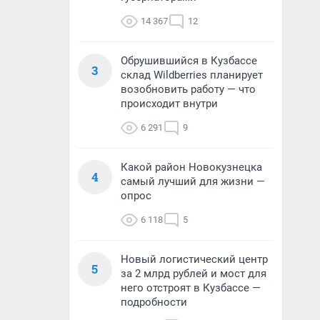
14 367
12
Обрушившийся в Кузбассе
3
склад Wildberries планирует
возобновить работу — что
происходит внутри
6 291
9
Какой район Новокузнецка
4
самый лучший для жизни —
опрос
6 118
5
Новый логистический центр
5
за 2 млрд рублей и мост для
него отстроят в Кузбассе —
подробности