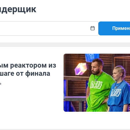
-ядерщик
Примен
ым реактором из
шаге от финала
»