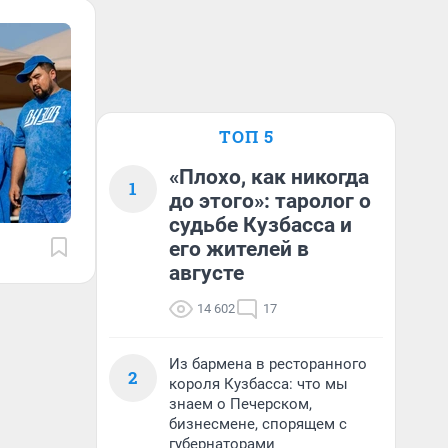
ТОП 5
«Плохо, как никогда
1
до этого»: таролог о
судьбе Кузбасса и
его жителей в
августе
14 602
17
Из бармена в ресторанного
2
короля Кузбасса: что мы
знаем о Печерском,
бизнесмене, спорящем с
губернаторами