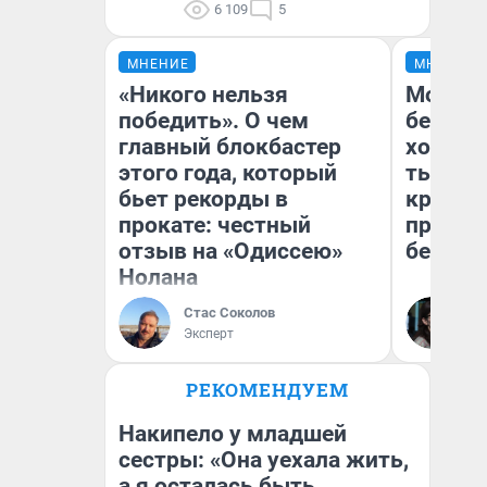
6 109
5
МНЕНИЕ
МНЕНИЕ
«Никого нельзя
Мой ба
победить». О чем
береже
главный блокбастер
хотела 
этого года, который
тысяч,
бьет рекорды в
кредит,
прокате: честный
приеха
отзыв на «Одиссею»
безопа
Нолана
Стас Соколов
Кс
Эксперт
Ав
РЕКОМЕНДУЕМ
Накипело у младшей
сестры: «Она уехала жить,
а я осталась быть