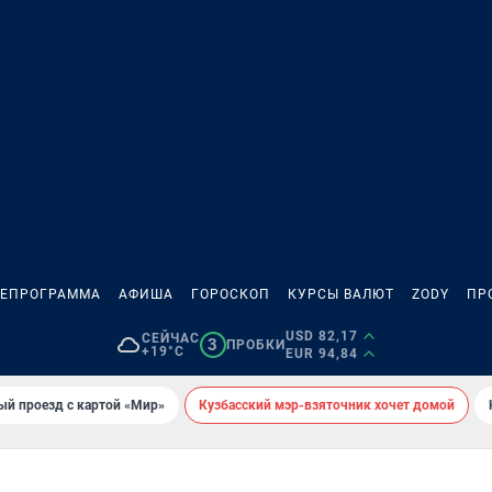
ЛЕПРОГРАММА
АФИША
ГОРОСКОП
КУРСЫ ВАЛЮТ
ZODY
ПР
USD 82,17
СЕЙЧАС
3
ПРОБКИ
+19°C
EUR 94,84
ый проезд с картой «Мир»
Кузбасский мэр-взяточник хочет домой