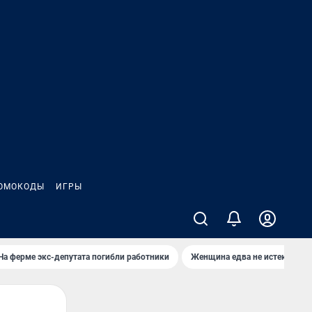
ОМОКОДЫ
ИГРЫ
На ферме экс-депутата погибли работники
Женщина едва не истекла кро