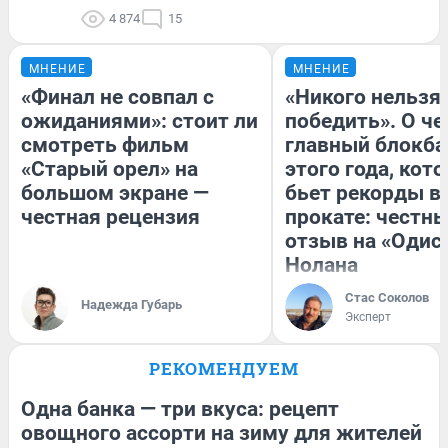
4 874
15
МНЕНИЕ
МНЕНИЕ
«Финал не совпал с
«Никого нельзя
ожиданиями»: стоит ли
победить». О ч
смотреть фильм
главный блокба
«Старый орел» на
этого года, кот
большом экране —
бьет рекорды в
честная рецензия
прокате: честн
отзыв на «Одис
Нолана
Стас Соколов
Надежда Губарь
Эксперт
РЕКОМЕНДУЕМ
Одна банка — три вкуса: рецепт
овощного ассорти на зиму для жителей