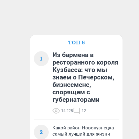
ТОП 5
Из бармена в
1
ресторанного короля
Кузбасса: что мы
знаем о Печерском,
бизнесмене,
спорящем с
губернаторами
14 228
12
Какой район Новокузнецка
2
самый лучший для жизни —