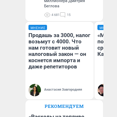
миллионера Дмитрия
Беглова
4 681
15
МНЕНИЕ
МНЕНИЕ
Продашь за 3000, налог
«Машин
возьмут с 4000. Что
полете
нам готовит новый
сравни
налоговый закон — он
Казахс
коснется импорта и
даже репетиторов
Анастасия Завгородняя
Ан
РЕКОМЕНДУЕМ
«Расходы на топливо