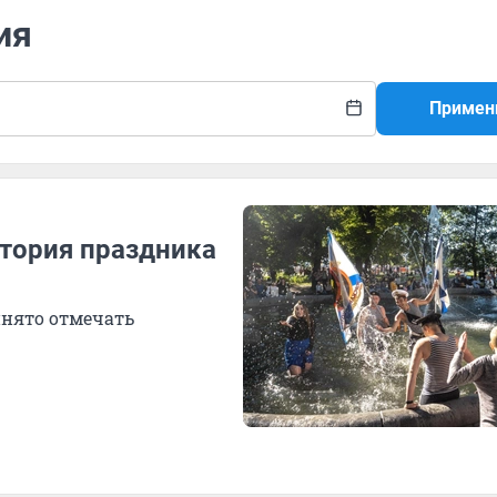
ия
Примен
стория праздника
инято отмечать