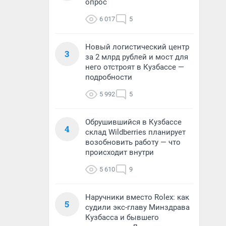
опрос
6 017
5
Новый логистический центр
3
за 2 млрд рублей и мост для
него отстроят в Кузбассе —
подробности
5 992
5
Обрушившийся в Кузбассе
4
склад Wildberries планирует
возобновить работу — что
происходит внутри
5 610
9
Наручники вместо Rolex: как
5
судили экс-главу Минздрава
Кузбасса и бывшего