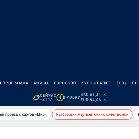
ЛЕПРОГРАММА
АФИША
ГОРОСКОП
КУРСЫ ВАЛЮТ
ZODY
ПР
USD 81,41
СЕЙЧАС
4
ПРОБКИ
+21°C
EUR 94,06
ый проезд с картой «Мир»
Кузбасский мэр-взяточник хочет домой