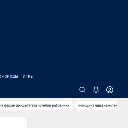
ОМОКОДЫ
ИГРЫ
На ферме экс-депутата погибли работники
Женщина едва не истекла кро