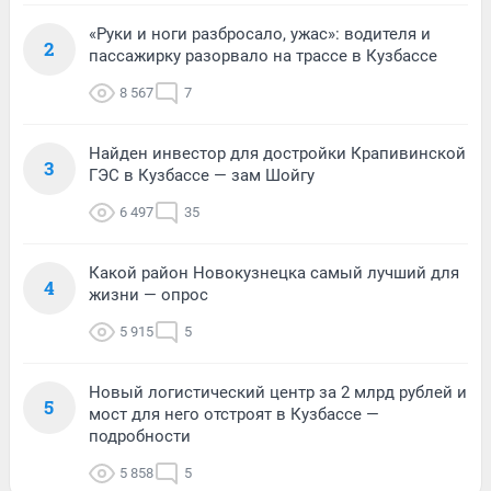
«Руки и ноги разбросало, ужас»: водителя и
2
пассажирку разорвало на трассе в Кузбассе
8 567
7
Найден инвестор для достройки Крапивинской
3
ГЭС в Кузбассе — зам Шойгу
6 497
35
Какой район Новокузнецка самый лучший для
4
жизни — опрос
5 915
5
Новый логистический центр за 2 млрд рублей и
5
мост для него отстроят в Кузбассе —
подробности
5 858
5