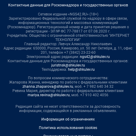
Контактные данные для Роскомнадзора и государственных органов
Сетевое издание «NGS42.RU» (18+)
Зарегистрировано Федеральной службой по надзору в сфере связи,
информационных технологий и массовых коммуникаций
(Роскомнадзор). Регистрационный номер и дата принятия решения о
регистрации - ЭЛ № ФС 77-78817 от 07.08.2020 г.
Учредитель: Общество с ограниченной ответственностью "ИНТЕРНЕТ
ТЕХНОЛОГИИ"
Главный редактор: Левчук Александр Николаевич
Адрес редакции: 650000, Россия, Кемерово, ул. 50 лет Октября, д. 11, офис
201, телефон +7 (3842) 23-22-60
Электронный адрес редакции:
ngs42@shkulev.ru
Контактные данные для Роскомнадзора и государственных органов:
juristnsk@shkulev.ru
Техподдержка:
help@shkulev.ru
По вопросам коммерческого сотрудничества:
Жапарова Жанна, менеджер по работе с федеральными клиентами
zhanna.zhaparova@shkulev.ru
, моб. + 7 982 640 34 32
Ревина Мария, директор по работе с федеральными клиентами
mariya.revina@shkulev.ru
, моб. +7 910 402 4056
Редакция сайта не несет ответственности за достоверность
информации, содержащейся в рекламных объявлениях.
Информация об ограничениях
Политика использования cookies