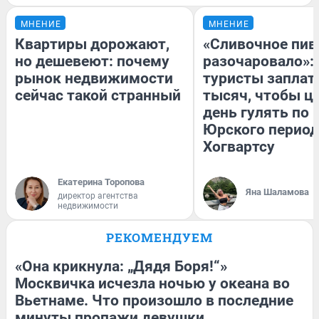
МНЕНИЕ
МНЕНИЕ
Квартиры дорожают,
«Сливочное пив
но дешевеют: почему
разочаровало»:
рынок недвижимости
туристы заплат
сейчас такой странный
тысяч, чтобы ц
день гулять по 
Юрского период
Хогвартсу
Екатерина Торопова
Яна Шаламова
директор агентства
недвижимости
РЕКОМЕНДУЕМ
«Она крикнула: „Дядя Боря!“»
Москвичка исчезла ночью у океана во
Вьетнаме. Что произошло в последние
минуты пропажи девушки