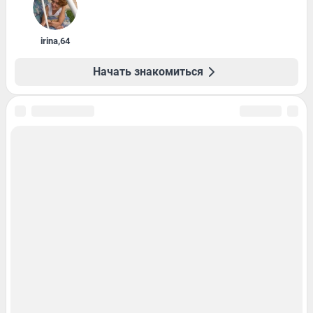
irina
,
64
Начать знакомиться