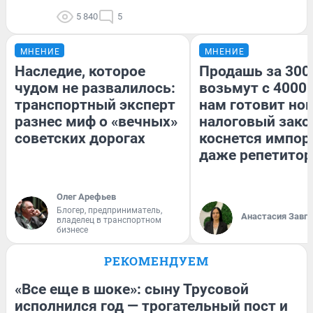
5 840
5
МНЕНИЕ
МНЕНИЕ
Наследие, которое
Продашь за 3000
чудом не развалилось:
возьмут с 4000.
транспортный эксперт
нам готовит но
разнес миф о «вечных»
налоговый зако
советских дорогах
коснется импор
даже репетитор
Олег Арефьев
Блогер, предприниматель,
Анастасия Завг
владелец в транспортном
бизнесе
РЕКОМЕНДУЕМ
«Все еще в шоке»: сыну Трусовой
исполнился год — трогательный пост и