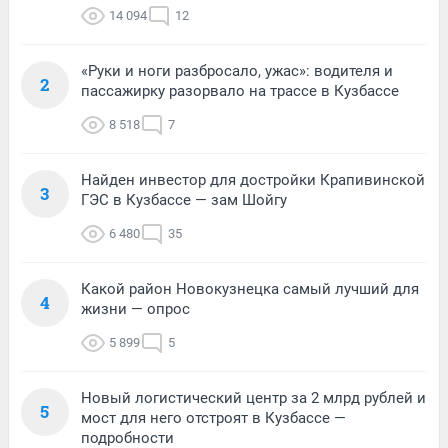
14 094
12
«Руки и ноги разбросало, ужас»: водителя и
2
пассажирку разорвало на трассе в Кузбассе
8 518
7
Найден инвестор для достройки Крапивинской
3
ГЭС в Кузбассе — зам Шойгу
6 480
35
Какой район Новокузнецка самый лучший для
4
жизни — опрос
5 899
5
Новый логистический центр за 2 млрд рублей и
5
мост для него отстроят в Кузбассе —
подробности