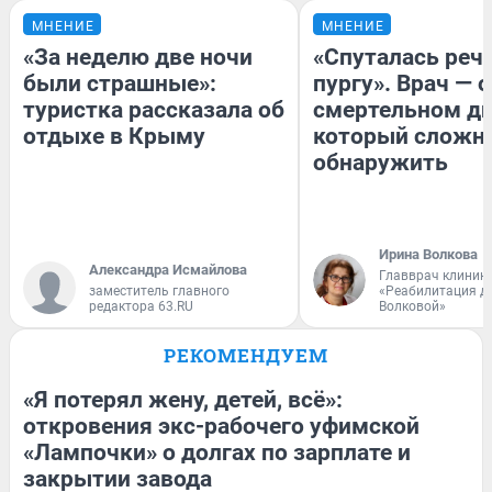
МНЕНИЕ
МНЕНИЕ
«За неделю две ночи
«Спуталась речь
были страшные»:
пургу». Врач — о
туристка рассказала об
смертельном ди
отдыхе в Крыму
который сложн
обнаружить
Ирина Волкова
Александра Исмайлова
Главврач клиник
заместитель главного
«Реабилитация д
редактора 63.RU
Волковой»
РЕКОМЕНДУЕМ
«Я потерял жену, детей, всё»:
откровения экс-рабочего уфимской
«Лампочки» о долгах по зарплате и
закрытии завода