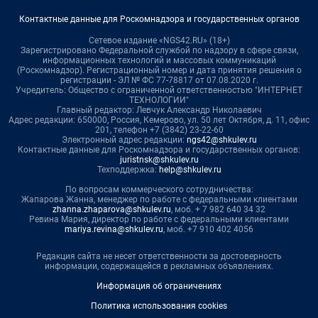
Контактные данные для Роскомнадзора и государственных органов
Сетевое издание «NGS42.RU» (18+)
Зарегистрировано Федеральной службой по надзору в сфере связи,
информационных технологий и массовых коммуникаций
(Роскомнадзор). Регистрационный номер и дата принятия решения о
регистрации - ЭЛ № ФС 77-78817 от 07.08.2020 г.
Учредитель: Общество с ограниченной ответственностью "ИНТЕРНЕТ
ТЕХНОЛОГИИ"
Главный редактор: Левчук Александр Николаевич
Адрес редакции: 650000, Россия, Кемерово, ул. 50 лет Октября, д. 11, офис
201, телефон +7 (3842) 23-22-60
Электронный адрес редакции:
ngs42@shkulev.ru
Контактные данные для Роскомнадзора и государственных органов:
juristnsk@shkulev.ru
Техподдержка:
help@shkulev.ru
По вопросам коммерческого сотрудничества:
Жапарова Жанна, менеджер по работе с федеральными клиентами
zhanna.zhaparova@shkulev.ru
, моб. + 7 982 640 34 32
Ревина Мария, директор по работе с федеральными клиентами
mariya.revina@shkulev.ru
, моб. +7 910 402 4056
Редакция сайта не несет ответственности за достоверность
информации, содержащейся в рекламных объявлениях.
Информация об ограничениях
Политика использования cookies