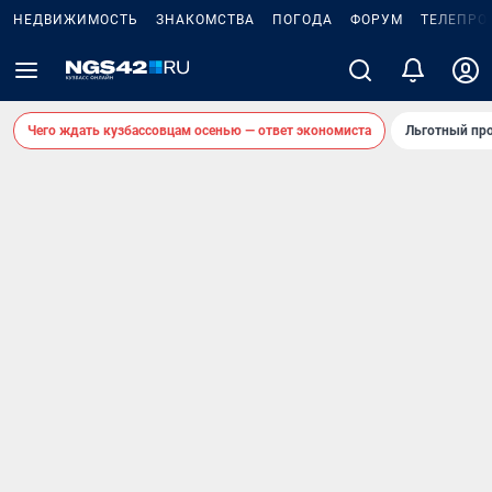
НЕДВИЖИМОСТЬ
ЗНАКОМСТВА
ПОГОДА
ФОРУМ
ТЕЛЕПРО
Чего ждать кузбассовцам осенью — ответ экономиста
Льготный про