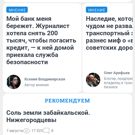
МНЕНИЕ
МНЕНИЕ
Мой банк меня
Наследие, кото
бережет. Журналист
чудом не разва
хотела снять 200
транспортный э
тысяч, чтобы погасить
разнес миф о «
кредит, — к ней домой
советских доро
приехала служба
безопасности
Олег Арефьев
Блогер, предприн
Ксения Владимирская
владелец в тран
Автор мнения
бизнесе
РЕКОМЕНДУЕМ
Соль земли забайкальской.
Нижегородцевы
7 августа
17 525
8