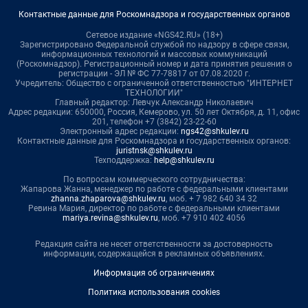
Контактные данные для Роскомнадзора и государственных органов
Сетевое издание «NGS42.RU» (18+)
Зарегистрировано Федеральной службой по надзору в сфере связи,
информационных технологий и массовых коммуникаций
(Роскомнадзор). Регистрационный номер и дата принятия решения о
регистрации - ЭЛ № ФС 77-78817 от 07.08.2020 г.
Учредитель: Общество с ограниченной ответственностью "ИНТЕРНЕТ
ТЕХНОЛОГИИ"
Главный редактор: Левчук Александр Николаевич
Адрес редакции: 650000, Россия, Кемерово, ул. 50 лет Октября, д. 11, офис
201, телефон +7 (3842) 23-22-60
Электронный адрес редакции:
ngs42@shkulev.ru
Контактные данные для Роскомнадзора и государственных органов:
juristnsk@shkulev.ru
Техподдержка:
help@shkulev.ru
По вопросам коммерческого сотрудничества:
Жапарова Жанна, менеджер по работе с федеральными клиентами
zhanna.zhaparova@shkulev.ru
, моб. + 7 982 640 34 32
Ревина Мария, директор по работе с федеральными клиентами
mariya.revina@shkulev.ru
, моб. +7 910 402 4056
Редакция сайта не несет ответственности за достоверность
информации, содержащейся в рекламных объявлениях.
Информация об ограничениях
Политика использования cookies