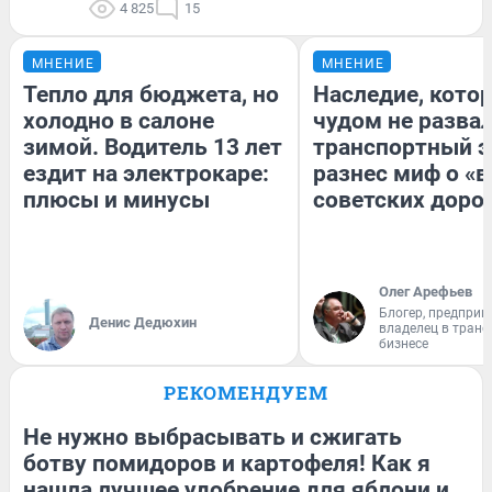
4 825
15
МНЕНИЕ
МНЕНИЕ
Тепло для бюджета, но
Наследие, кото
холодно в салоне
чудом не разва
зимой. Водитель 13 лет
транспортный э
ездит на электрокаре:
разнес миф о «
плюсы и минусы
советских доро
Олег Арефьев
Блогер, предприн
Денис Дедюхин
владелец в тран
бизнесе
РЕКОМЕНДУЕМ
Не нужно выбрасывать и сжигать
ботву помидоров и картофеля! Как я
нашла лучшее удобрение для яблони и