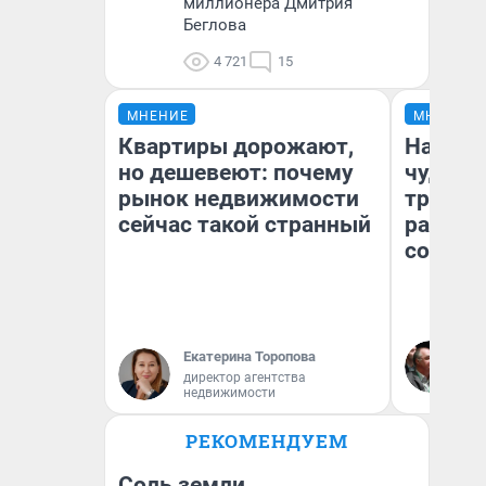
миллионера Дмитрия
Беглова
4 721
15
МНЕНИЕ
МНЕНИЕ
Квартиры дорожают,
Наслед
но дешевеют: почему
чудом 
рынок недвижимости
трансп
сейчас такой странный
разнес
советс
Ол
Екатерина Торопова
Бл
директор агентства
вл
недвижимости
би
РЕКОМЕНДУЕМ
Соль земли