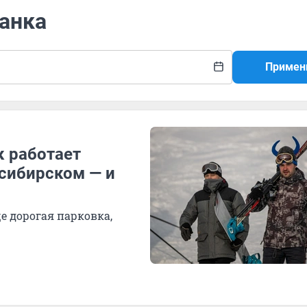
манка
Примен
 работает
сибирском — и
е дорогая парковка,