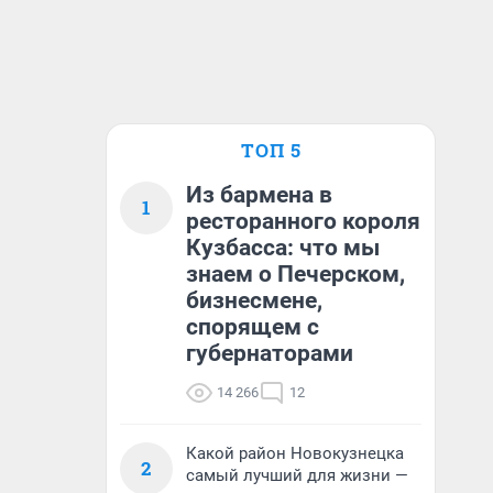
ТОП 5
Из бармена в
1
ресторанного короля
Кузбасса: что мы
знаем о Печерском,
бизнесмене,
спорящем с
губернаторами
14 266
12
Какой район Новокузнецка
2
самый лучший для жизни —