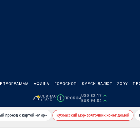
ЛЕПРОГРАММА
АФИША
ГОРОСКОП
КУРСЫ ВАЛЮТ
ZODY
ПР
USD 82,17
СЕЙЧАС
1
ПРОБКИ
+16°C
EUR 94,84
ый проезд с картой «Мир»
Кузбасский мэр-взяточник хочет домой