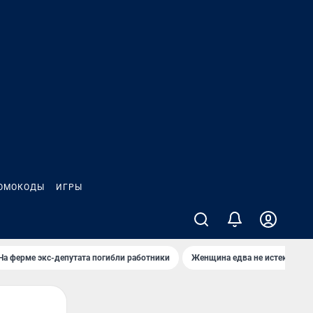
ОМОКОДЫ
ИГРЫ
На ферме экс-депутата погибли работники
Женщина едва не истекла кро