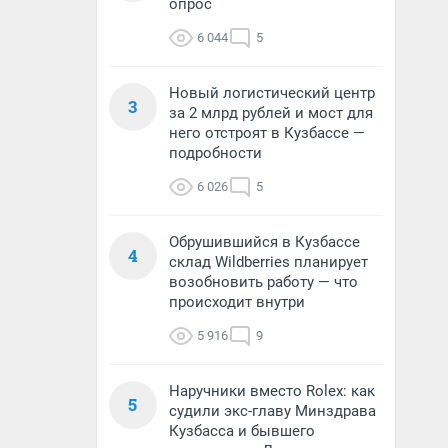
опрос
6 044
5
Новый логистический центр
3
за 2 млрд рублей и мост для
него отстроят в Кузбассе —
подробности
6 026
5
Обрушившийся в Кузбассе
4
склад Wildberries планирует
возобновить работу — что
происходит внутри
5 916
9
Наручники вместо Rolex: как
5
судили экс-главу Минздрава
Кузбасса и бывшего