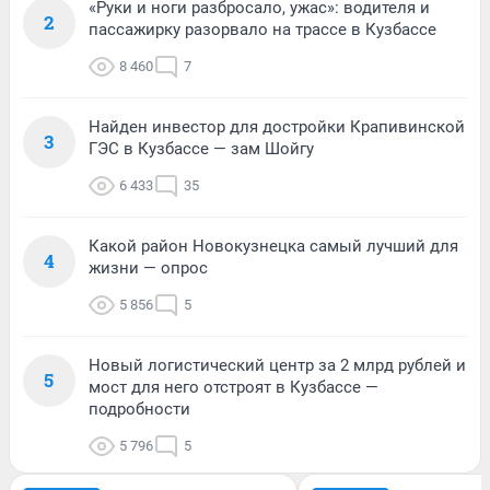
«Руки и ноги разбросало, ужас»: водителя и
2
пассажирку разорвало на трассе в Кузбассе
8 460
7
Найден инвестор для достройки Крапивинской
3
ГЭС в Кузбассе — зам Шойгу
6 433
35
Какой район Новокузнецка самый лучший для
4
жизни — опрос
5 856
5
Новый логистический центр за 2 млрд рублей и
5
мост для него отстроят в Кузбассе —
подробности
5 796
5