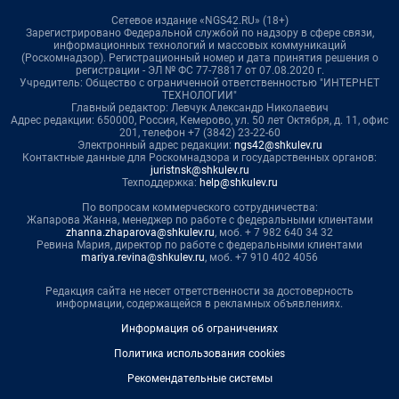
Сетевое издание «NGS42.RU» (18+)
Зарегистрировано Федеральной службой по надзору в сфере связи,
информационных технологий и массовых коммуникаций
(Роскомнадзор). Регистрационный номер и дата принятия решения о
регистрации - ЭЛ № ФС 77-78817 от 07.08.2020 г.
Учредитель: Общество с ограниченной ответственностью "ИНТЕРНЕТ
ТЕХНОЛОГИИ"
Главный редактор: Левчук Александр Николаевич
Адрес редакции: 650000, Россия, Кемерово, ул. 50 лет Октября, д. 11, офис
201, телефон +7 (3842) 23-22-60
Электронный адрес редакции:
ngs42@shkulev.ru
Контактные данные для Роскомнадзора и государственных органов:
juristnsk@shkulev.ru
Техподдержка:
help@shkulev.ru
По вопросам коммерческого сотрудничества:
Жапарова Жанна, менеджер по работе с федеральными клиентами
zhanna.zhaparova@shkulev.ru
, моб. + 7 982 640 34 32
Ревина Мария, директор по работе с федеральными клиентами
mariya.revina@shkulev.ru
, моб. +7 910 402 4056
Редакция сайта не несет ответственности за достоверность
информации, содержащейся в рекламных объявлениях.
Информация об ограничениях
Политика использования cookies
Рекомендательные системы