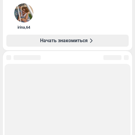
irina
,
64
Начать знакомиться