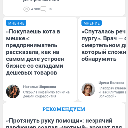
4 988
15
МНЕНИЕ
МНЕНИЕ
«Покупаешь кота в
«Спуталась речь
мешке»:
пургу». Врач — о
предприниматель
смертельном ди
рассказала, как на
который сложн
самом деле устроен
обнаружить
бизнес со складами
дешевых товаров
Ирина Волкова
Наталья Шорохова
Главврач клиник
Открыла кофейную точку на
«Реабилитация д
деньги соцразвития
Волковой»
РЕКОМЕНДУЕМ
«Протянуть руку помощи»: незрячий
парфюмер создал «уютный» аромат для