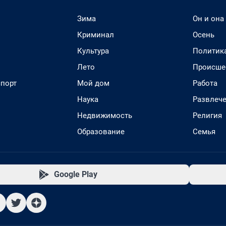
Зима
Он и она
Криминал
Осень
Культура
Политик
Лето
Происше
спорт
Мой дом
Работа
Наука
Развлеч
Недвижимость
Религия
Образование
Семья
Google Play