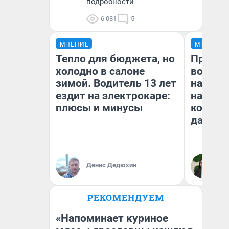
подробности
6 081
5
МНЕНИЕ
МНЕНИЕ
Тепло для бюджета, но
Продаш
холодно в салоне
возьмут
зимой. Водитель 13 лет
нам го
ездит на электрокаре:
налого
плюсы и минусы
коснет
даже р
Денис Дедюхин
Ан
РЕКОМЕНДУЕМ
«Напоминает куриное