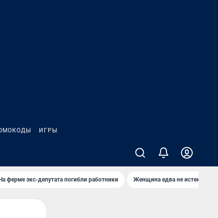
ОМОКОДЫ
ИГРЫ
На ферме экс-депутата погибли работники
Женщина едва не истекла кро