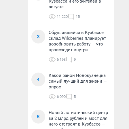
Кузбасса и его жителей в
августе
11 220
15
Обрушившийся в Кузбассе
3
склад Wildberries планирует
возобновить работу — что
происходит внутри
6 193
9
Какой район Новокузнецка
4
самый лучший для жизни —
опрос
6 090
5
Новый логистический центр
5
за 2 млрд рублей и мост для
него отстроят в Кузбассе —