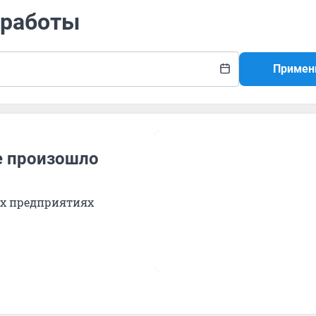
 работы
Примен
не произошло
х предприятиях