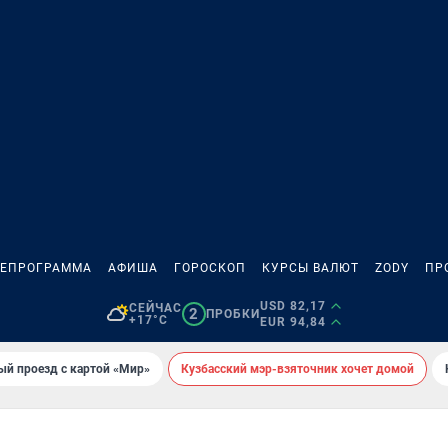
ЛЕПРОГРАММА
АФИША
ГОРОСКОП
КУРСЫ ВАЛЮТ
ZODY
ПР
USD 82,17
СЕЙЧАС
2
ПРОБКИ
+17°C
EUR 94,84
ый проезд с картой «Мир»
Кузбасский мэр-взяточник хочет домой