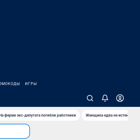
ОМОКОДЫ
ИГРЫ
На ферме экс-депутата погибли работники
Женщина едва не истекла кро