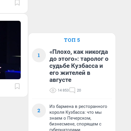
ТОП 5
«Плохо, как никогда
1
до этого»: таролог о
судьбе Кузбасса и
его жителей в
августе
14 853
20
Из бармена в ресторанного
2
короля Кузбасса: что мы
знаем о Печерском,
бизнесмене, спорящем с
губернаторами