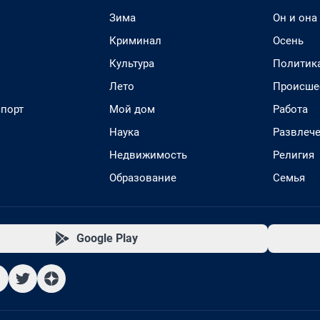
Зима
Он и она
Криминал
Осень
Культура
Политик
Лето
Происше
спорт
Мой дом
Работа
Наука
Развлеч
Недвижимость
Религия
Образование
Семья
Google Play