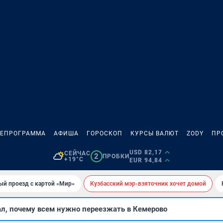
ЛЕПРОГРАММА
АФИША
ГОРОСКОП
КУРСЫ ВАЛЮТ
ZODY
ПР
USD 82,17
СЕЙЧАС
2
ПРОБКИ
+19°C
EUR 94,84
ый проезд с картой «Мир»
Кузбасский мэр-взяточник хочет домой
ал, почему всем нужно переезжать в Кемерово