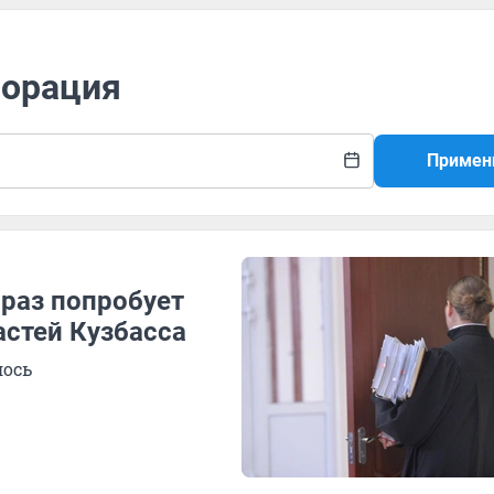
порация
Примен
 раз попробует
астей Кузбасса
лось