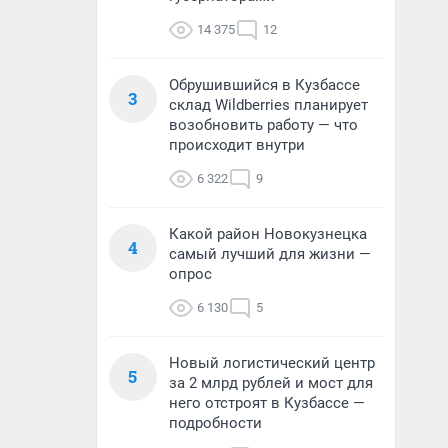
14 375
12
Обрушившийся в Кузбассе
3
склад Wildberries планирует
возобновить работу — что
происходит внутри
6 322
9
Какой район Новокузнецка
4
самый лучший для жизни —
опрос
6 130
5
Новый логистический центр
5
за 2 млрд рублей и мост для
него отстроят в Кузбассе —
подробности