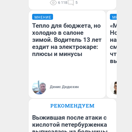
6 118
5
МНЕНИЕ
МНЕНИЕ
Тепло для бюджета, но
«Мы ви
холодно в салоне
Нолана
зимой. Водитель 13 лет
настро
ездит на электрокаре:
смотре
плюсы и минусы
чтобы 
выгляд
Денис Дедюхин
На
РЕКОМЕНДУЕМ
Выжившая после атаки с
кислотой петербурженка
выписалась из больницы