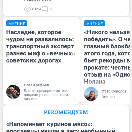
6 094
5
МНЕНИЕ
МНЕНИЕ
Наследие, которое
«Никого нельзя
чудом не развалилось:
победить». О ч
транспортный эксперт
главный блокба
разнес миф о «вечных»
этого года, кот
советских дорогах
бьет рекорды в
прокате: честн
отзыв на «Одис
Нолана
Олег Арефьев
Блогер, предприниматель,
Стас Соколов
владелец в транспортном
Эксперт
бизнесе
РЕКОМЕНДУЕМ
«Напоминает куриное мясо»:
ярославцы нашли в лесу необычный