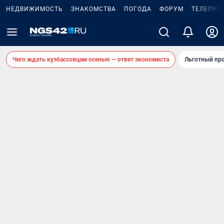
НЕДВИЖИМОСТЬ
ЗНАКОМСТВА
ПОГОДА
ФОРУМ
ТЕЛЕПРО
Чего ждать кузбассовцам осенью — ответ экономиста
Льготный про