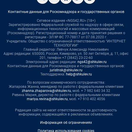
Контактные данные для Роскомнадзора и государственных органов
Сетевое издание «NGS42.RU» (18+)
Зарегистрировано Федеральной службой по надзору в сфере связи,
информационных технологий и массовых коммуникаций
(Роскомнадзор). Регистрационный номер и дата принятия решения о
регистрации - ЭЛ № ФС 77-78817 от 07.08.2020 г.
Учредитель: Общество с ограниченной ответственностью "ИНТЕРНЕТ
ТЕХНОЛОГИИ"
Главный редактор: Левчук Александр Николаевич
Адрес редакции: 650000, Россия, Кемерово, ул. 50 лет Октября, д. 11, офис
201, телефон +7 (3842) 23-22-60
Электронный адрес редакции:
ngs42@shkulev.ru
Контактные данные для Роскомнадзора и государственных органов:
juristnsk@shkulev.ru
Техподдержка:
help@shkulev.ru
По вопросам коммерческого сотрудничества:
Жапарова Жанна, менеджер по работе с федеральными клиентами
zhanna.zhaparova@shkulev.ru
, моб. + 7 982 640 34 32
Ревина Мария, директор по работе с федеральными клиентами
mariya.revina@shkulev.ru
, моб. +7 910 402 4056
Редакция сайта не несет ответственности за достоверность
информации, содержащейся в рекламных объявлениях.
Информация об ограничениях
Политика использования cookies