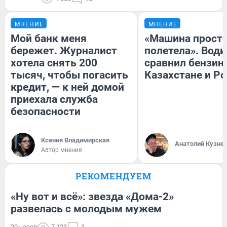
МНЕНИЕ
МНЕНИЕ
Мой банк меня
«Машина прост
бережет. Журналист
полетела». Води
хотела снять 200
сравнил бензин
тысяч, чтобы погасить
Казахстане и Р
кредит, — к ней домой
приехала служба
безопасности
Ксения Владимирская
Анатолий Кузне
Автор мнения
РЕКОМЕНДУЕМ
«Ну вот и всё»: звезда «Дома-2»
развелась с молодым мужем
20 часов
7 123
3