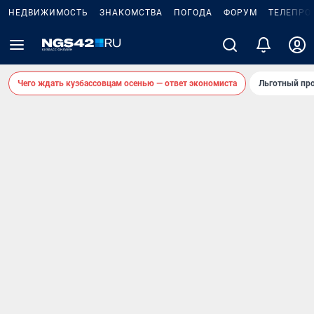
НЕДВИЖИМОСТЬ
ЗНАКОМСТВА
ПОГОДА
ФОРУМ
ТЕЛЕПРО
Чего ждать кузбассовцам осенью — ответ экономиста
Льготный про