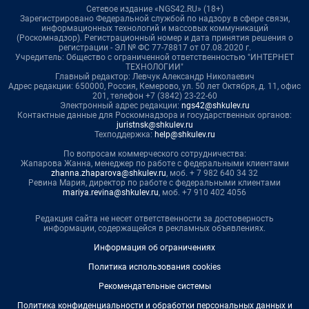
Сетевое издание «NGS42.RU» (18+)
Зарегистрировано Федеральной службой по надзору в сфере связи,
информационных технологий и массовых коммуникаций
(Роскомнадзор). Регистрационный номер и дата принятия решения о
регистрации - ЭЛ № ФС 77-78817 от 07.08.2020 г.
Учредитель: Общество с ограниченной ответственностью "ИНТЕРНЕТ
ТЕХНОЛОГИИ"
Главный редактор: Левчук Александр Николаевич
Адрес редакции: 650000, Россия, Кемерово, ул. 50 лет Октября, д. 11, офис
201, телефон +7 (3842) 23-22-60
Электронный адрес редакции:
ngs42@shkulev.ru
Контактные данные для Роскомнадзора и государственных органов:
juristnsk@shkulev.ru
Техподдержка:
help@shkulev.ru
По вопросам коммерческого сотрудничества:
Жапарова Жанна, менеджер по работе с федеральными клиентами
zhanna.zhaparova@shkulev.ru
, моб. + 7 982 640 34 32
Ревина Мария, директор по работе с федеральными клиентами
mariya.revina@shkulev.ru
, моб. +7 910 402 4056
Редакция сайта не несет ответственности за достоверность
информации, содержащейся в рекламных объявлениях.
Информация об ограничениях
Политика использования cookies
Рекомендательные системы
Политика конфиденциальности и обработки персональных данных и