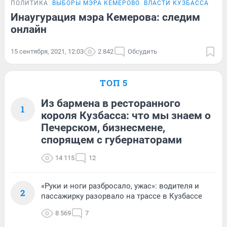
ПОЛИТИКА
ВЫБОРЫ МЭРА КЕМЕРОВО
ВЛАСТИ КУЗБАССА
ОНЛ
Инаугурация мэра Кемерова: следим
онлайн
15 сентября, 2021, 12:03
2 842
Обсудить
ТОП 5
Из бармена в ресторанного
1
короля Кузбасса: что мы знаем о
Печерском, бизнесмене,
спорящем с губернаторами
14 115
12
«Руки и ноги разбросало, ужас»: водителя и
2
пассажирку разорвало на трассе в Кузбассе
8 569
7