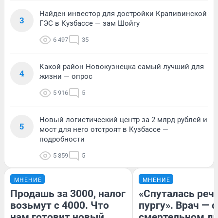
Найден инвестор для достройки Крапивинской
3
ГЭС в Кузбассе — зам Шойгу
6 497
35
Какой район Новокузнецка самый лучший для
4
жизни — опрос
5 916
5
Новый логистический центр за 2 млрд рублей и
5
мост для него отстроят в Кузбассе —
подробности
5 859
5
МНЕНИЕ
МНЕНИЕ
Продашь за 3000, налог
«Спуталась речь
возьмут с 4000. Что
пургу». Врач — о
нам готовит новый
смертельном ди