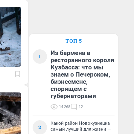
ТОП 5
Из бармена в
1
ресторанного короля
Кузбасса: что мы
знаем о Печерском,
бизнесмене,
спорящем с
губернаторами
14 268
12
Какой район Новокузнецка
2
самый лучший для жизни —