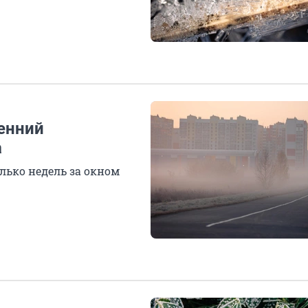
ренний
а
олько недель за окном