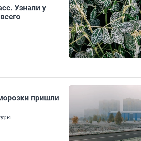
сс. Узнали у
 всего
аморозки пришли
туры