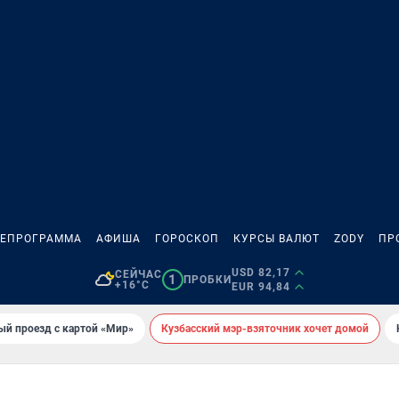
ЛЕПРОГРАММА
АФИША
ГОРОСКОП
КУРСЫ ВАЛЮТ
ZODY
ПР
USD 82,17
СЕЙЧАС
1
ПРОБКИ
+16°C
EUR 94,84
ый проезд с картой «Мир»
Кузбасский мэр-взяточник хочет домой