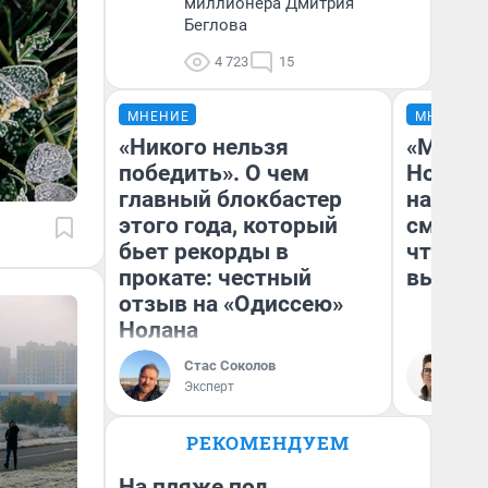
миллионера Дмитрия
Беглова
4 723
15
МНЕНИЕ
МНЕНИЕ
«Никого нельзя
«Мы ви
победить». О чем
Нолана
главный блокбастер
настро
этого года, который
смотре
бьет рекорды в
чтобы 
прокате: честный
выгляд
отзыв на «Одиссею»
Нолана
Стас Соколов
На
Эксперт
РЕКОМЕНДУЕМ
На пляже под