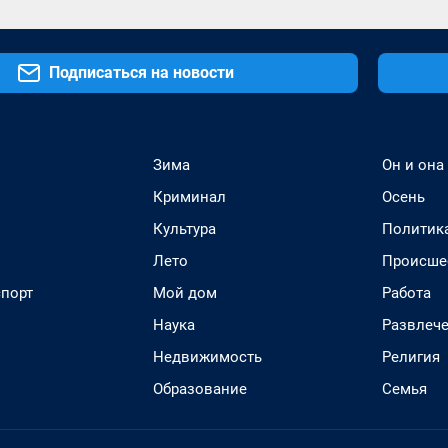
Подписаться на новости
Зима
Он и она
Криминал
Осень
Культура
Политик
Лето
Происше
спорт
Мой дом
Работа
Наука
Развлеч
Недвижимость
Религия
Образование
Семья