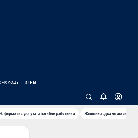
ОМОКОДЫ
ИГРЫ
На ферме экс-депутата погибли работники
Женщина едва не истекла кро