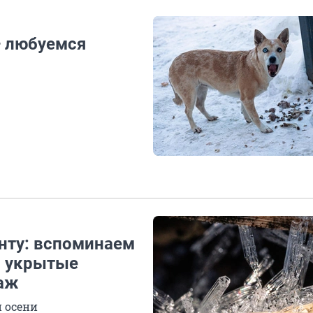
 любуемся
нту: вспоминаем
, укрытые
таж
 осени