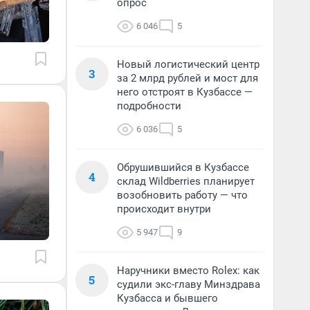
опрос
6 046
5
Новый логистический центр
3
за 2 млрд рублей и мост для
него отстроят в Кузбассе —
подробности
6 036
5
Обрушившийся в Кузбассе
4
склад Wildberries планирует
возобновить работу — что
происходит внутри
5 947
9
Наручники вместо Rolex: как
5
судили экс-главу Минздрава
Кузбасса и бывшего