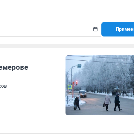
Примен
Кемерове
сов