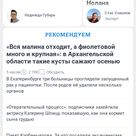
Нолана
Стас Соколов
Надежда Губарь
Эксперт
РЕКОМЕНДУЕМ
«Вся малина отходит, а фиолетовой
много и крупная»: в Архангельской
области такие кусты сажают осенью
5 часов
2 708
Обсудить
В Екатеринбурге три больницы проглядели запущенный
рак у пациентки. После родов ей удалили несколько
органов
«Отвратительный процесс»: подписчики захейтили
актрису Катерину Шпицу, показавшую, как она кормит
сына грудью
Пакет Курбаныязова. За что посадили экс-военкома