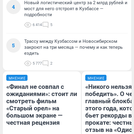
Новый логистический центр за 2 млрд рублей и
4
мост для него отстроят в Кузбассе —
подробности
6 414
5
Трассу между Кузбассом и Новосибирском
5
закроют на три месяца — почему и как теперь
ездить
5 777
2
МНЕНИЕ
МНЕНИЕ
«Финал не совпал с
«Никого нельзя
ожиданиями»: стоит ли
победить». О ч
смотреть фильм
главный блокба
«Старый орел» на
этого года, кот
большом экране —
бьет рекорды в
честная рецензия
прокате: честн
отзыв на «Одис