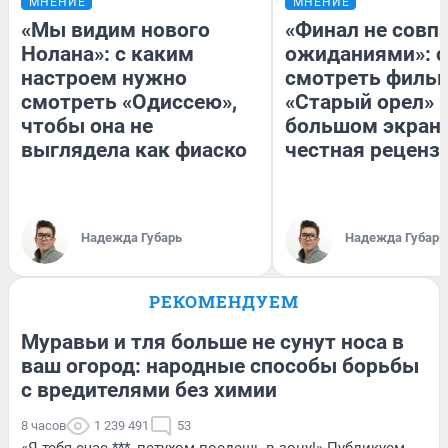
МНЕНИЕ
МНЕНИЕ
«Мы видим нового
«Финал не совпа
Нолана»: с каким
ожиданиями»: с
настроем нужно
смотреть филь
смотреть «Одиссею»,
«Старый орел» 
чтобы она не
большом экран
выглядела как фиаско
честная реценз
Надежда Губарь
Надежда Губарь
РЕКОМЕНДУЕМ
Муравьи и тля больше не сунут носа в
ваш огород: народные способы борьбы
с вредителями без химии
8 часов
1 239 491
53