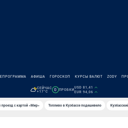
ЛЕПРОГРАММА
АФИША
ГОРОСКОП
КУРСЫ ВАЛЮТ
ZODY
ПР
USD 81,41
СЕЙЧАС
0
ПРОБКИ
+17°C
EUR 94,06
 проезд с картой «Мир»
Топливо в Кузбассе подешевело
Кузбасски