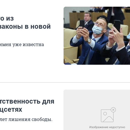
о из
законы в новой
 имен уже известна
тственность для
оцсетях
 лет лишения свободы.