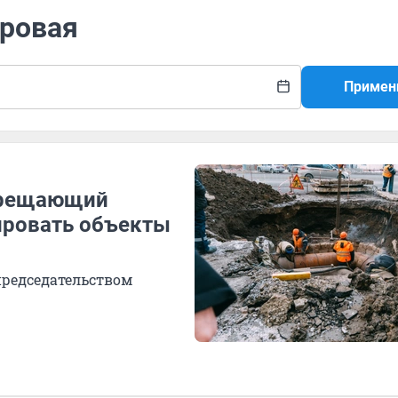
Яровая
Примен
апрещающий
ровать объекты
председательством