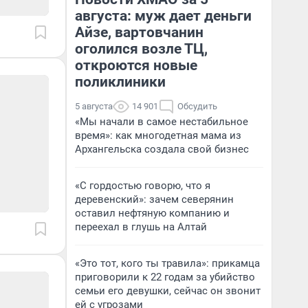
августа: муж дает деньги
Айзе, вартовчанин
оголился возле ТЦ,
откроются новые
поликлиники
5 августа
14 901
Обсудить
«Мы начали в самое нестабильное
время»: как многодетная мама из
Архангельска создала свой бизнес
«С гордостью говорю, что я
деревенский»: зачем северянин
оставил нефтяную компанию и
переехал в глушь на Алтай
«Это тот, кого ты травила»: прикамца
приговорили к 22 годам за убийство
семьи его девушки, сейчас он звонит
ей с угрозами