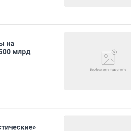
ы на
 500 млрд
стические»