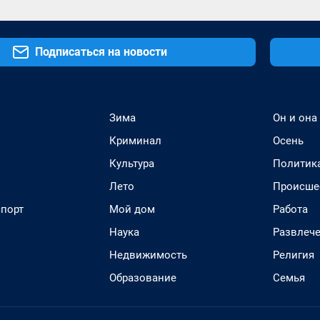
Подписаться на новости
Зима
Он и она
Криминал
Осень
Культура
Политик
Лето
Происше
спорт
Мой дом
Работа
Наука
Развлеч
Недвижимость
Религия
Образование
Семья