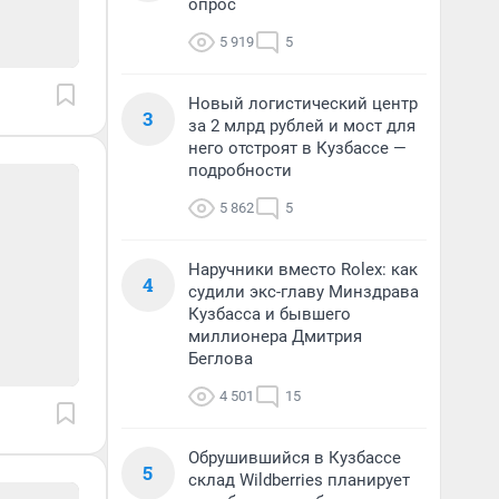
опрос
5 919
5
Новый логистический центр
3
за 2 млрд рублей и мост для
него отстроят в Кузбассе —
подробности
5 862
5
Наручники вместо Rolex: как
4
судили экс-главу Минздрава
Кузбасса и бывшего
миллионера Дмитрия
Беглова
4 501
15
Обрушившийся в Кузбассе
5
склад Wildberries планирует