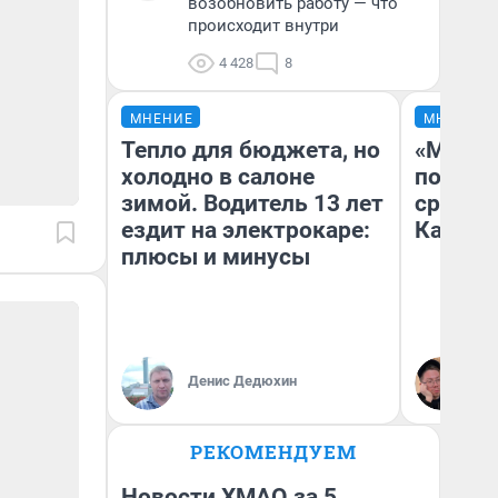
возобновить работу — что
происходит внутри
4 428
8
МНЕНИЕ
МНЕНИЕ
Тепло для бюджета, но
«Машин
холодно в салоне
полете
зимой. Водитель 13 лет
сравни
ездит на электрокаре:
Казахс
плюсы и минусы
Денис Дедюхин
Ан
РЕКОМЕНДУЕМ
Новости ХМАО за 5