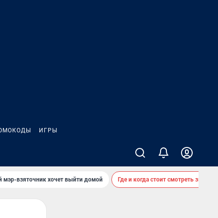
ОМОКОДЫ
ИГРЫ
й мэр-взяточник хочет выйти домой
Где и когда стоит смотреть звездоп