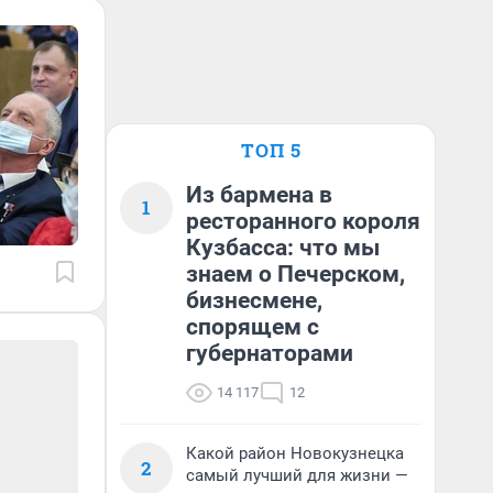
ТОП 5
Из бармена в
1
ресторанного короля
Кузбасса: что мы
знаем о Печерском,
бизнесмене,
спорящем с
губернаторами
14 117
12
Какой район Новокузнецка
2
самый лучший для жизни —