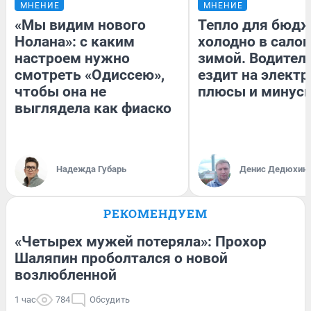
МНЕНИЕ
МНЕНИЕ
«Мы видим нового
Тепло для бюдж
Нолана»: с каким
холодно в сало
настроем нужно
зимой. Водитель
смотреть «Одиссею»,
ездит на электр
чтобы она не
плюсы и минус
выглядела как фиаско
Надежда Губарь
Денис Дедюхин
РЕКОМЕНДУЕМ
«Четырех мужей потеряла»: Прохор
Шаляпин проболтался о новой
возлюбленной
1 час
784
Обсудить