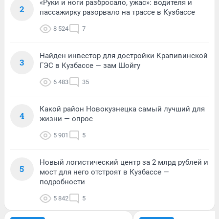
«Руки и ноги разбросало, ужас»: водителя и
2
пассажирку разорвало на трассе в Кузбассе
8 524
7
Найден инвестор для достройки Крапивинской
3
ГЭС в Кузбассе — зам Шойгу
6 483
35
Какой район Новокузнецка самый лучший для
4
жизни — опрос
5 901
5
Новый логистический центр за 2 млрд рублей и
5
мост для него отстроят в Кузбассе —
подробности
5 842
5