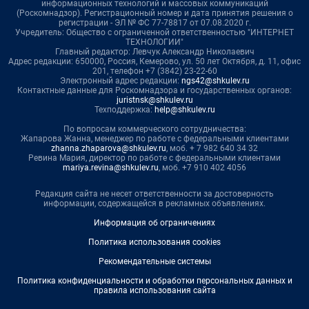
информационных технологий и массовых коммуникаций
(Роскомнадзор). Регистрационный номер и дата принятия решения о
регистрации - ЭЛ № ФС 77-78817 от 07.08.2020 г.
Учредитель: Общество с ограниченной ответственностью "ИНТЕРНЕТ
ТЕХНОЛОГИИ"
Главный редактор: Левчук Александр Николаевич
Адрес редакции: 650000, Россия, Кемерово, ул. 50 лет Октября, д. 11, офис
201, телефон +7 (3842) 23-22-60
Электронный адрес редакции:
ngs42@shkulev.ru
Контактные данные для Роскомнадзора и государственных органов:
juristnsk@shkulev.ru
Техподдержка:
help@shkulev.ru
По вопросам коммерческого сотрудничества:
Жапарова Жанна, менеджер по работе с федеральными клиентами
zhanna.zhaparova@shkulev.ru
, моб. + 7 982 640 34 32
Ревина Мария, директор по работе с федеральными клиентами
mariya.revina@shkulev.ru
, моб. +7 910 402 4056
Редакция сайта не несет ответственности за достоверность
информации, содержащейся в рекламных объявлениях.
Информация об ограничениях
Политика использования cookies
Рекомендательные системы
Политика конфиденциальности и обработки персональных данных и
правила использования сайта