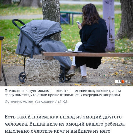
Психолог советует мамам наплевать на мнение окружающих, и они
сразу заметят, что стали проще относиться к очередным капризам
Источник: 
Артём Устюжанин / E1.RU
Есть такой прием, как выход из эмоций другого
человека. Вышагните из эмоций вашего ребенка,
мысленно очертите круг и выйдите из него.