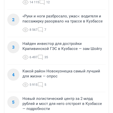
14 115
12
«Руки и ноги разбросало, ужас»: водителя и
2
пассажирку разорвало на трассе в Кузбассе
8 567
7
Найден инвестор для достройки
3
Крапивинской ГЭС в Кузбассе — зам Шойгу
6 497
35
Какой район Новокузнецка самый лучший
4
для жизни — опрос
5 915
5
Новый логистический центр за 2 млрд
5
рублей и мост для него отстроят в Кузбассе
— подробности