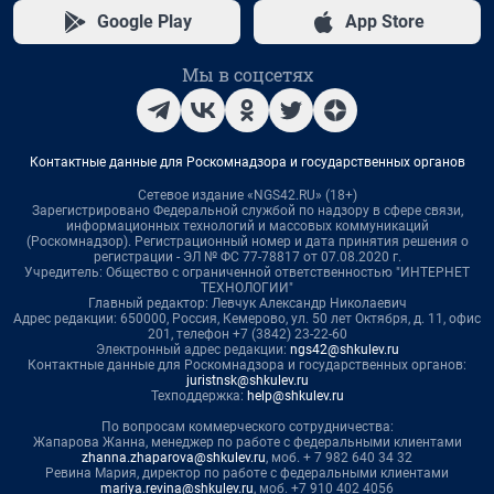
Google Play
App Store
Мы в соцсетях
Контактные данные для Роскомнадзора и государственных органов
Сетевое издание «NGS42.RU» (18+)
Зарегистрировано Федеральной службой по надзору в сфере связи,
информационных технологий и массовых коммуникаций
(Роскомнадзор). Регистрационный номер и дата принятия решения о
регистрации - ЭЛ № ФС 77-78817 от 07.08.2020 г.
Учредитель: Общество с ограниченной ответственностью "ИНТЕРНЕТ
ТЕХНОЛОГИИ"
Главный редактор: Левчук Александр Николаевич
Адрес редакции: 650000, Россия, Кемерово, ул. 50 лет Октября, д. 11, офис
201, телефон +7 (3842) 23-22-60
Электронный адрес редакции:
ngs42@shkulev.ru
Контактные данные для Роскомнадзора и государственных органов:
juristnsk@shkulev.ru
Техподдержка:
help@shkulev.ru
По вопросам коммерческого сотрудничества:
Жапарова Жанна, менеджер по работе с федеральными клиентами
zhanna.zhaparova@shkulev.ru
, моб. + 7 982 640 34 32
Ревина Мария, директор по работе с федеральными клиентами
mariya.revina@shkulev.ru
, моб. +7 910 402 4056