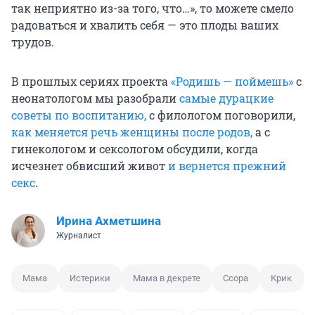
так неприятно из-за того, что…», то можете смело
радоваться и хвалить себя — это плоды ваших
трудов.
В прошлых сериях проекта
«Родишь — поймешь»
с
неонатологом мы разобрали
самые дурацкие
советы по воспитанию,
с филологом поговорили,
как меняется речь женщины после родов,
а с
гинекологом и сексологом обсудили, когда
исчезнет обвисший живот
и вернется прежний
секс
.
Ирина Ахметшина
Журналист
Мама
Истерики
Мама в декрете
Ссора
Крик