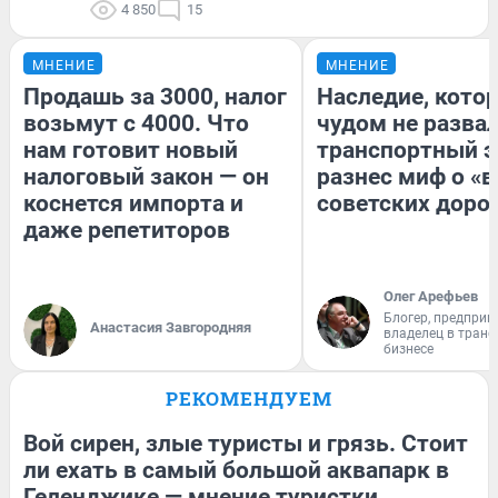
4 850
15
МНЕНИЕ
МНЕНИЕ
Продашь за 3000, налог
Наследие, кото
возьмут с 4000. Что
чудом не разва
нам готовит новый
транспортный э
налоговый закон — он
разнес миф о «
коснется импорта и
советских доро
даже репетиторов
Олег Арефьев
Блогер, предприн
Анастасия Завгородняя
владелец в тран
бизнесе
РЕКОМЕНДУЕМ
Вой сирен, злые туристы и грязь. Стоит
ли ехать в самый большой аквапарк в
Геленджике — мнение туристки