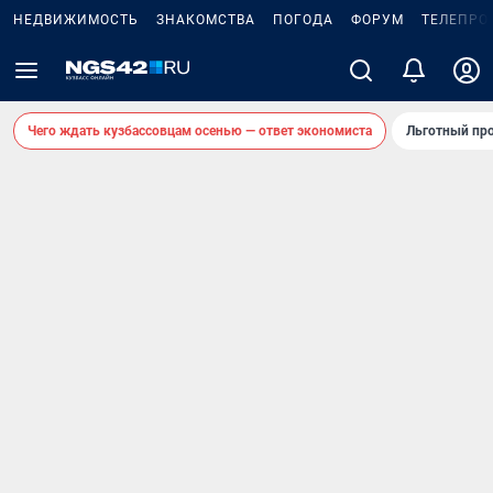
НЕДВИЖИМОСТЬ
ЗНАКОМСТВА
ПОГОДА
ФОРУМ
ТЕЛЕПРО
Чего ждать кузбассовцам осенью — ответ экономиста
Льготный про