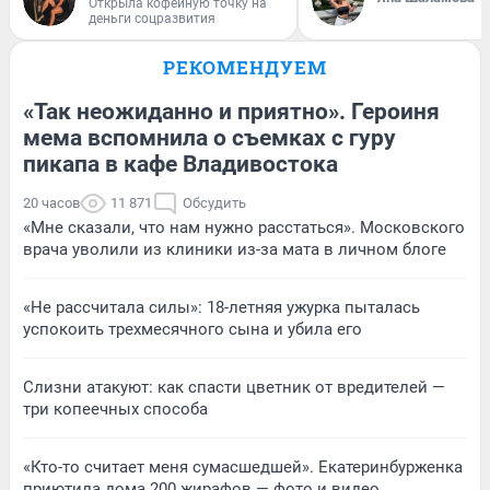
Открыла кофейную точку на
деньги соцразвития
РЕКОМЕНДУЕМ
«Так неожиданно и приятно». Героиня
мема вспомнила о съемках с гуру
пикапа в кафе Владивостока
20 часов
11 871
Обсудить
«Мне сказали, что нам нужно расстаться». Московского
врача уволили из клиники из-за мата в личном блоге
«Не рассчитала силы»: 18-летняя ужурка пыталась
успокоить трехмесячного сына и убила его
Слизни атакуют: как спасти цветник от вредителей —
три копеечных способа
«Кто-то считает меня сумасшедшей». Екатеринбурженка
приютила дома 200 жирафов — фото и видео