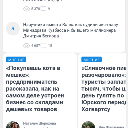
5 378
9
Наручники вместо Rolex: как судили экс-главу
5
Минздрава Кузбасса и бывшего миллионера
Дмитрия Беглова
4 657
15
МНЕНИЕ
МНЕНИЕ
«Покупаешь кота в
«Сливочное пив
мешке»:
разочаровало»:
предприниматель
туристы заплат
рассказала, как на
тысяч, чтобы ц
самом деле устроен
день гулять по 
бизнес со складами
Юрского период
дешевых товаров
Хогвартсу
Наталья Шорохова
Яна Шаламова