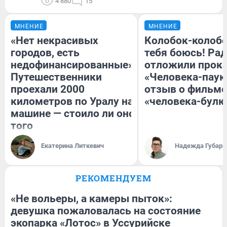
4 880
15
МНЕНИЕ
МНЕНИЕ
«Нет некрасивых
Колобок-колобо
городов, есть
тебя боюсь! Рад
недофинансированные».
отложили прок
Путешественники
«Человека-паук
проехали 2000
отзыв о фильме
километров по Уралу на
«человека-булк
машине — стоило ли оно
того
Екатерина Литкевич
Надежда Губарь
РЕКОМЕНДУЕМ
«Не вольеры, а камеры пыток»:
девушка пожаловалась на состояние
экопарка «Лотос» в Уссурийске