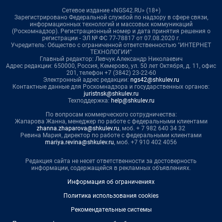
Сетевое издание «NGS42.RU» (18+)
Зарегистрировано Федеральной службой по надзору в сфере связи,
информационных технологий и массовых коммуникаций
(Роскомнадзор). Регистрационный номер и дата принятия решения о
регистрации - ЭЛ № ФС 77-78817 от 07.08.2020 г.
Учредитель: Общество с ограниченной ответственностью "ИНТЕРНЕТ
ТЕХНОЛОГИИ"
Главный редактор: Левчук Александр Николаевич
Адрес редакции: 650000, Россия, Кемерово, ул. 50 лет Октября, д. 11, офис
201, телефон +7 (3842) 23-22-60
Электронный адрес редакции:
ngs42@shkulev.ru
Контактные данные для Роскомнадзора и государственных органов:
juristnsk@shkulev.ru
Техподдержка:
help@shkulev.ru
По вопросам коммерческого сотрудничества:
Жапарова Жанна, менеджер по работе с федеральными клиентами
zhanna.zhaparova@shkulev.ru
, моб. + 7 982 640 34 32
Ревина Мария, директор по работе с федеральными клиентами
mariya.revina@shkulev.ru
, моб. +7 910 402 4056
Редакция сайта не несет ответственности за достоверность
информации, содержащейся в рекламных объявлениях.
Информация об ограничениях
Политика использования cookies
Рекомендательные системы