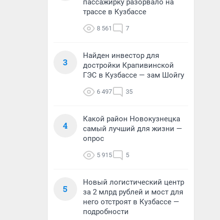
пассажирку разорвало на
трассе в Кузбассе
8 561
7
Найден инвестор для
3
достройки Крапивинской
ГЭС в Кузбассе — зам Шойгу
6 497
35
Какой район Новокузнецка
4
самый лучший для жизни —
опрос
5 915
5
Новый логистический центр
5
за 2 млрд рублей и мост для
него отстроят в Кузбассе —
подробности