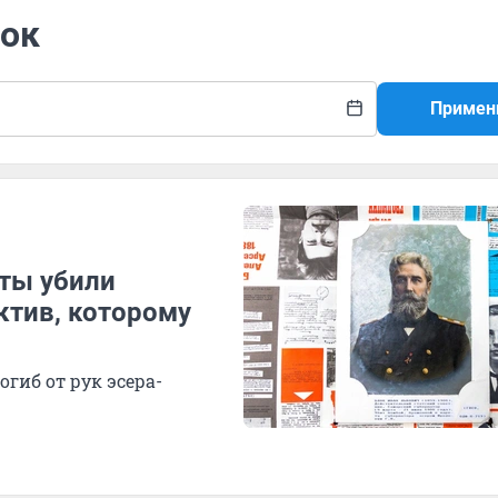
лок
Примен
сты убили
ктив, которому
гиб от рук эсера-