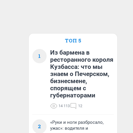
ТОП 5
Из бармена в
1
ресторанного короля
Кузбасса: что мы
знаем о Печерском,
бизнесмене,
спорящем с
губернаторами
14 113
12
«Руки и ноги разбросало,
2
ужас»: водителя и