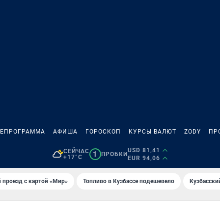
ЛЕПРОГРАММА
АФИША
ГОРОСКОП
КУРСЫ ВАЛЮТ
ZODY
ПР
USD 81,41
СЕЙЧАС
1
ПРОБКИ
+17°C
EUR 94,06
 проезд с картой «Мир»
Топливо в Кузбассе подешевело
Кузбасски