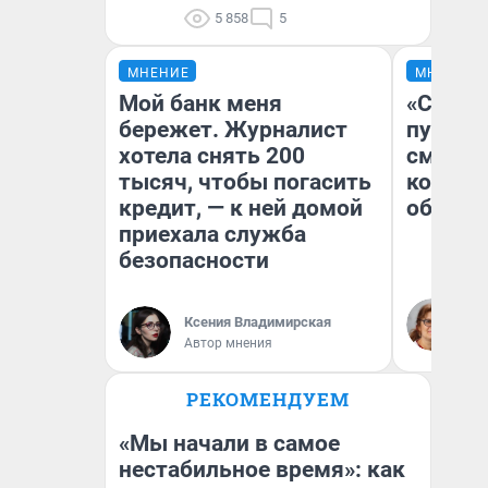
5 858
5
МНЕНИЕ
МНЕНИЕ
Мой банк меня
«Спутал
бережет. Журналист
пургу».
хотела снять 200
смерте
тысяч, чтобы погасить
которы
кредит, — к ней домой
обнару
приехала служба
безопасности
Ир
Гл
Ксения Владимирская
«Р
Автор мнения
Во
РЕКОМЕНДУЕМ
«Мы начали в самое
нестабильное время»: как