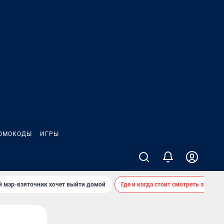
ОМОКОДЫ
ИГРЫ
й мэр-взяточник хочет выйти домой
Где и когда стоит смотреть звездоп