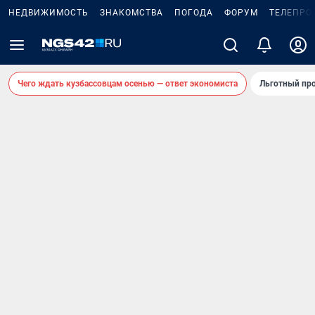
НЕДВИЖИМОСТЬ
ЗНАКОМСТВА
ПОГОДА
ФОРУМ
ТЕЛЕПРО
Чего ждать кузбассовцам осенью — ответ экономиста
Льготный про