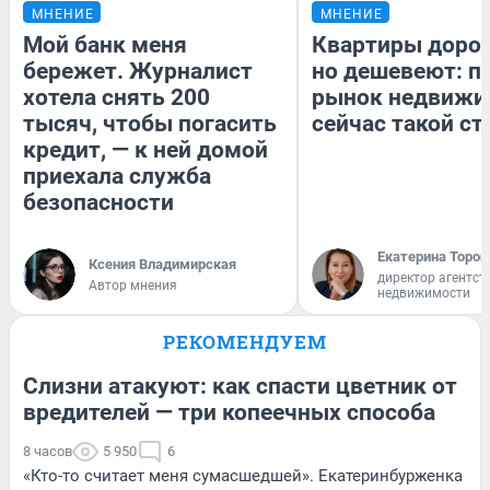
МНЕНИЕ
МНЕНИЕ
Мой банк меня
Квартиры доро
бережет. Журналист
но дешевеют: п
хотела снять 200
рынок недвижи
тысяч, чтобы погасить
сейчас такой с
кредит, — к ней домой
приехала служба
безопасности
Екатерина Тороп
Ксения Владимирская
директор агентст
Автор мнения
недвижимости
РЕКОМЕНДУЕМ
Слизни атакуют: как спасти цветник от
вредителей — три копеечных способа
8 часов
5 950
6
«Кто-то считает меня сумасшедшей». Екатеринбурженка