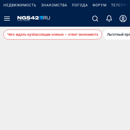
НЕДВИЖИМОСТЬ
ЗНАКОМСТВА
ПОГОДА
ФОРУМ
ТЕЛЕПРО
Чего ждать кузбассовцам осенью — ответ экономиста
Льготный про