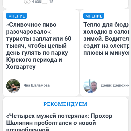
4 608
15
МНЕНИЕ
МНЕНИЕ
«Сливочное пиво
Тепло для бюдж
разочаровало»:
холодно в сало
туристы заплатили 60
зимой. Водитель
тысяч, чтобы целый
ездит на электр
день гулять по парку
плюсы и минус
Юрского периода и
Хогвартсу
Яна Шаламова
Денис Дедюхин
РЕКОМЕНДУЕМ
«Четырех мужей потеряла»: Прохор
Шаляпин проболтался о новой
возлюбленной