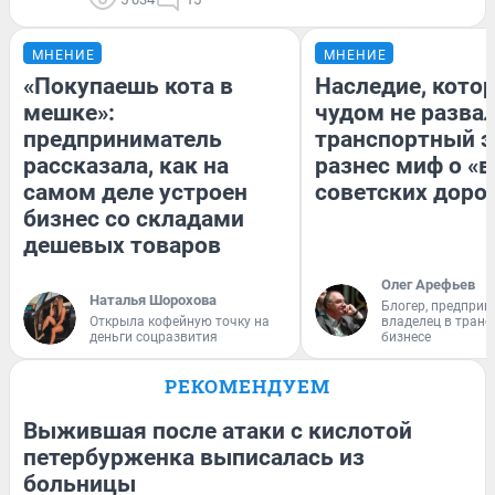
МНЕНИЕ
МНЕНИЕ
«Покупаешь кота в
Наследие, кото
мешке»:
чудом не разва
предприниматель
транспортный э
рассказала, как на
разнес миф о «
самом деле устроен
советских доро
бизнес со складами
дешевых товаров
Олег Арефьев
Наталья Шорохова
Блогер, предприн
Открыла кофейную точку на
владелец в тран
деньги соцразвития
бизнесе
РЕКОМЕНДУЕМ
Выжившая после атаки с кислотой
петербурженка выписалась из
больницы