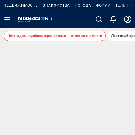
НЕДВИЖИМОСТЬ
ЗНАКОМСТВА
ПОГОДА
ФОРУМ
ТЕЛЕПРО
Чего ждать кузбассовцам осенью — ответ экономиста
Льготный про