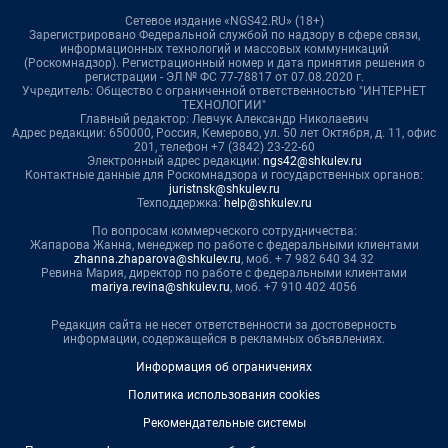
Сетевое издание «NGS42.RU» (18+)
Зарегистрировано Федеральной службой по надзору в сфере связи,
информационных технологий и массовых коммуникаций
(Роскомнадзор). Регистрационный номер и дата принятия решения о
регистрации - ЭЛ № ФС 77-78817 от 07.08.2020 г.
Учредитель: Общество с ограниченной ответственностью "ИНТЕРНЕТ
ТЕХНОЛОГИИ"
Главный редактор: Левчук Александр Николаевич
Адрес редакции: 650000, Россия, Кемерово, ул. 50 лет Октября, д. 11, офис
201, телефон +7 (3842) 23-22-60
Электронный адрес редакции:
ngs42@shkulev.ru
Контактные данные для Роскомнадзора и государственных органов:
juristnsk@shkulev.ru
Техподдержка:
help@shkulev.ru
По вопросам коммерческого сотрудничества:
Жапарова Жанна, менеджер по работе с федеральными клиентами
zhanna.zhaparova@shkulev.ru
, моб. + 7 982 640 34 32
Ревина Мария, директор по работе с федеральными клиентами
mariya.revina@shkulev.ru
, моб. +7 910 402 4056
Редакция сайта не несет ответственности за достоверность
информации, содержащейся в рекламных объявлениях.
Информация об ограничениях
Политика использования cookies
Рекомендательные системы