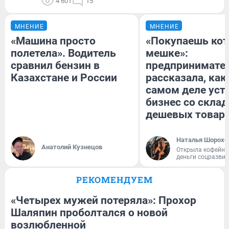
4 601
15
МНЕНИЕ
МНЕНИЕ
«Машина просто
«Покупаешь кот
полетела». Водитель
мешке»:
сравнил бензин в
предпринимате
Казахстане и России
рассказала, как
самом деле уст
бизнес со скла
дешевых товар
Наталья Шорохо
Анатолий Кузнецов
Открыла кофейну
деньги соцразви
РЕКОМЕНДУЕМ
«Четырех мужей потеряла»: Прохор
Шаляпин проболтался о новой
возлюбленной