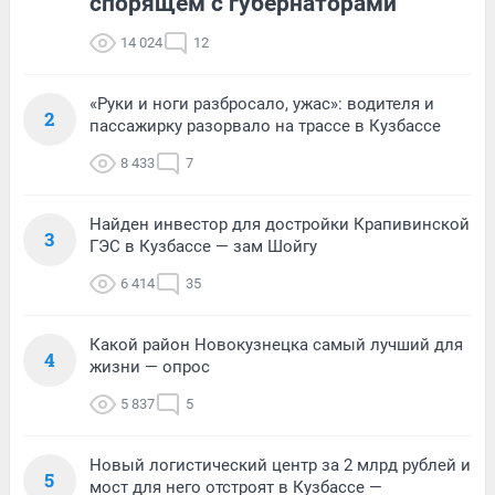
спорящем с губернаторами
14 024
12
«Руки и ноги разбросало, ужас»: водителя и
2
пассажирку разорвало на трассе в Кузбассе
8 433
7
Найден инвестор для достройки Крапивинской
3
ГЭС в Кузбассе — зам Шойгу
6 414
35
Какой район Новокузнецка самый лучший для
4
жизни — опрос
5 837
5
Новый логистический центр за 2 млрд рублей и
5
мост для него отстроят в Кузбассе —