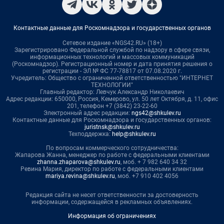
Контактные данные для Роскомнадзора и государственных органов
Сетевое издание «NGS42.RU» (18+)
Зарегистрировано Федеральной службой по надзору в сфере связи,
информационных технологий и массовых коммуникаций
(Роскомнадзор). Регистрационный номер и дата принятия решения о
регистрации - ЭЛ № ФС 77-78817 от 07.08.2020 г.
Учредитель: Общество с ограниченной ответственностью "ИНТЕРНЕТ
ТЕХНОЛОГИИ"
Главный редактор: Левчук Александр Николаевич
Адрес редакции: 650000, Россия, Кемерово, ул. 50 лет Октября, д. 11, офис
201, телефон +7 (3842) 23-22-60
Электронный адрес редакции:
ngs42@shkulev.ru
Контактные данные для Роскомнадзора и государственных органов:
juristnsk@shkulev.ru
Техподдержка:
help@shkulev.ru
По вопросам коммерческого сотрудничества:
Жапарова Жанна, менеджер по работе с федеральными клиентами
zhanna.zhaparova@shkulev.ru
, моб. + 7 982 640 34 32
Ревина Мария, директор по работе с федеральными клиентами
mariya.revina@shkulev.ru
, моб. +7 910 402 4056
Редакция сайта не несет ответственности за достоверность
информации, содержащейся в рекламных объявлениях.
Информация об ограничениях