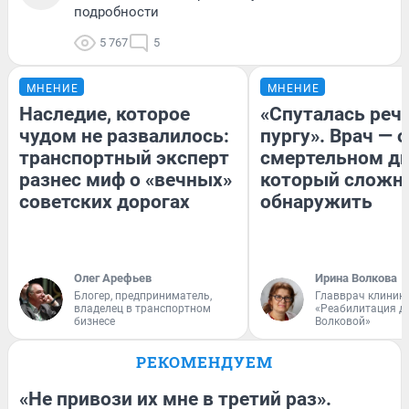
подробности
5 767
5
МНЕНИЕ
МНЕНИЕ
Наследие, которое
«Спуталась речь
чудом не развалилось:
пургу». Врач — о
транспортный эксперт
смертельном ди
разнес миф о «вечных»
который сложн
советских дорогах
обнаружить
Олег Арефьев
Ирина Волкова
Блогер, предприниматель,
Главврач клиник
владелец в транспортном
«Реабилитация д
бизнесе
Волковой»
РЕКОМЕНДУЕМ
«Не привози их мне в третий раз».