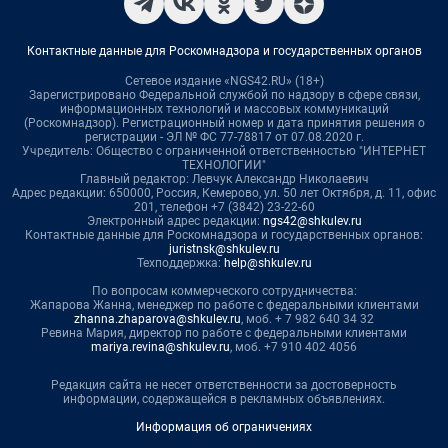
Контактные данные для Роскомнадзора и государственных органов
Сетевое издание «NGS42.RU» (18+)
Зарегистрировано Федеральной службой по надзору в сфере связи,
информационных технологий и массовых коммуникаций
(Роскомнадзор). Регистрационный номер и дата принятия решения о
регистрации - ЭЛ № ФС 77-78817 от 07.08.2020 г.
Учредитель: Общество с ограниченной ответственностью "ИНТЕРНЕТ
ТЕХНОЛОГИИ"
Главный редактор: Левчук Александр Николаевич
Адрес редакции: 650000, Россия, Кемерово, ул. 50 лет Октября, д. 11, офис
201, телефон +7 (3842) 23-22-60
Электронный адрес редакции:
ngs42@shkulev.ru
Контактные данные для Роскомнадзора и государственных органов:
juristnsk@shkulev.ru
Техподдержка:
help@shkulev.ru
По вопросам коммерческого сотрудничества:
Жапарова Жанна, менеджер по работе с федеральными клиентами
zhanna.zhaparova@shkulev.ru
, моб. + 7 982 640 34 32
Ревина Мария, директор по работе с федеральными клиентами
mariya.revina@shkulev.ru
, моб. +7 910 402 4056
Редакция сайта не несет ответственности за достоверность
информации, содержащейся в рекламных объявлениях.
Информация об ограничениях