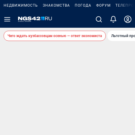
НЕДВИЖИМОСТЬ
ЗНАКОМСТВА
ПОГОДА
ФОРУМ
ТЕЛЕПРО
Чего ждать кузбассовцам осенью — ответ экономиста
Льготный про