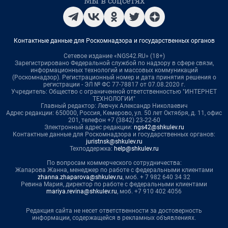
Мы в соцсетях
Контактные данные для Роскомнадзора и государственных органов
Сетевое издание «NGS42.RU» (18+)
Зарегистрировано Федеральной службой по надзору в сфере связи,
информационных технологий и массовых коммуникаций
(Роскомнадзор). Регистрационный номер и дата принятия решения о
регистрации - ЭЛ № ФС 77-78817 от 07.08.2020 г.
Учредитель: Общество с ограниченной ответственностью "ИНТЕРНЕТ
ТЕХНОЛОГИИ"
Главный редактор: Левчук Александр Николаевич
Адрес редакции: 650000, Россия, Кемерово, ул. 50 лет Октября, д. 11, офис
201, телефон +7 (3842) 23-22-60
Электронный адрес редакции:
ngs42@shkulev.ru
Контактные данные для Роскомнадзора и государственных органов:
juristnsk@shkulev.ru
Техподдержка:
help@shkulev.ru
По вопросам коммерческого сотрудничества:
Жапарова Жанна, менеджер по работе с федеральными клиентами
zhanna.zhaparova@shkulev.ru
, моб. + 7 982 640 34 32
Ревина Мария, директор по работе с федеральными клиентами
mariya.revina@shkulev.ru
, моб. +7 910 402 4056
Редакция сайта не несет ответственности за достоверность
информации, содержащейся в рекламных объявлениях.