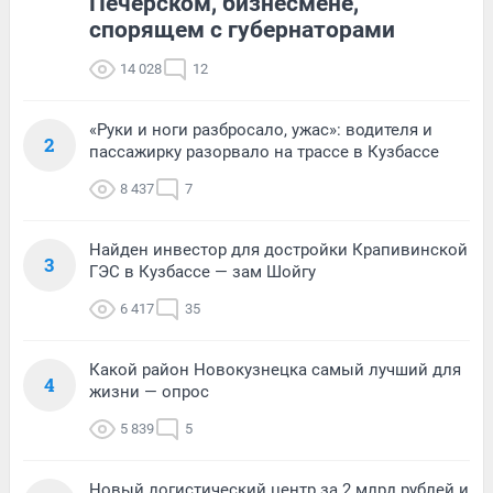
Печерском, бизнесмене,
спорящем с губернаторами
14 028
12
«Руки и ноги разбросало, ужас»: водителя и
2
пассажирку разорвало на трассе в Кузбассе
8 437
7
Найден инвестор для достройки Крапивинской
3
ГЭС в Кузбассе — зам Шойгу
6 417
35
Какой район Новокузнецка самый лучший для
4
жизни — опрос
5 839
5
Новый логистический центр за 2 млрд рублей и