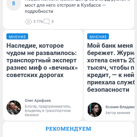
5
мост для него отстроят в Кузбассе —
подробности
5 776
5
МНЕНИЕ
МНЕНИЕ
Наследие, которое
Мой банк меня
чудом не развалилось:
бережет. Журн
транспортный эксперт
хотела снять 20
разнес миф о «вечных»
тысяч, чтобы п
советских дорогах
кредит, — к ней
приехала служб
безопасности
Олег Арефьев
Блогер, предприниматель,
Ксения Владими
владелец в транспортном
Автор мнения
бизнесе
РЕКОМЕНДУЕМ