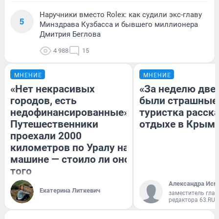
Наручники вместо Rolex: как судили экс-главу
5
Минздрава Кузбасса и бывшего миллионера
Дмитрия Беглова
4 988
15
МНЕНИЕ
МНЕНИЕ
«Нет некрасивых
«За неделю две
городов, есть
были страшные
недофинансированные».
туристка расска
Путешественники
отдыхе в Крым
проехали 2000
километров по Уралу на
машине — стоило ли оно
того
Александра Исм
Екатерина Литкевич
заместитель глав
редактора 63.RU