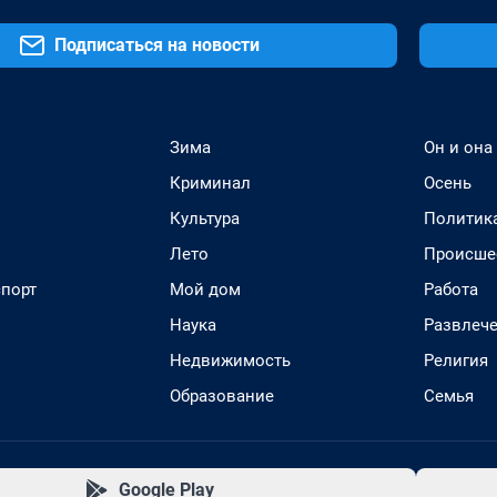
Подписаться на новости
Зима
Он и она
Криминал
Осень
Культура
Политик
Лето
Происше
спорт
Мой дом
Работа
Наука
Развлеч
Недвижимость
Религия
Образование
Семья
Google Play