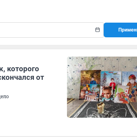
Примен
к, которого
скончался от
дело