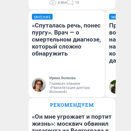
4 864
15
МНЕНИЕ
МНЕНИЕ
«Спуталась речь, понес
Продаш
пургу». Врач — о
возьмут
смертельном диагнозе,
нам го
который сложно
налого
обнаружить
коснет
даже р
Ирина Волкова
Главврач клиники
Ан
«Реабилитация доктора
Волковой»
РЕКОМЕНДУЕМ
«Он мне угрожает и портит
жизнь»: москвич обвинил
турагента из Волгограда в