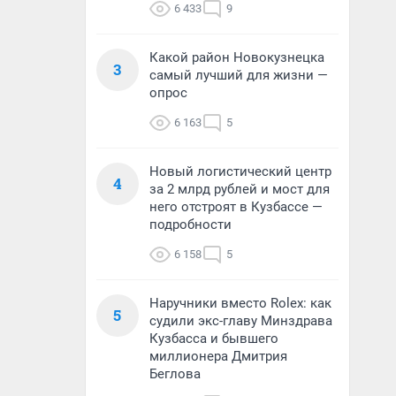
6 433
9
Какой район Новокузнецка
3
самый лучший для жизни —
опрос
6 163
5
Новый логистический центр
4
за 2 млрд рублей и мост для
него отстроят в Кузбассе —
подробности
6 158
5
Наручники вместо Rolex: как
5
судили экс-главу Минздрава
Кузбасса и бывшего
миллионера Дмитрия
Беглова