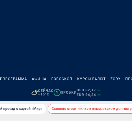
ЛЕПРОГРАММА
АФИША
ГОРОСКОП
КУРСЫ ВАЛЮТ
ZODY
ПР
USD 82,17
СЕЙЧАС
1
ПРОБКИ
+15°C
EUR 94,84
й проезд с картой «Мир»
Сколько стоит жилье в кемеровском долгостр