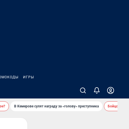
ОМОКОДЫ
ИГРЫ
ое?
В Кемерове сулят награду за «голову» преступника
Бойцовский 