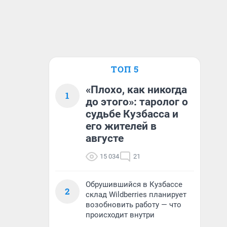
ТОП 5
«Плохо, как никогда
1
до этого»: таролог о
судьбе Кузбасса и
его жителей в
августе
15 034
21
Обрушившийся в Кузбассе
2
склад Wildberries планирует
возобновить работу — что
происходит внутри