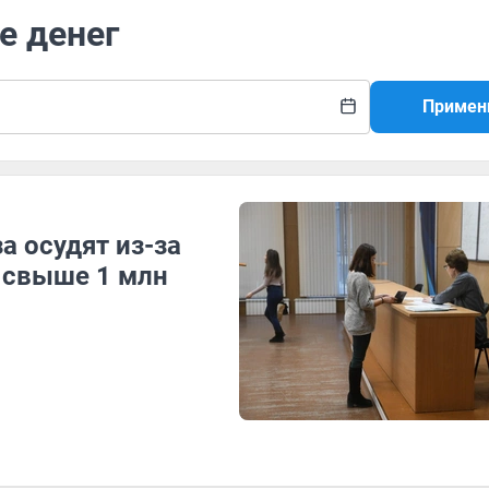
е денег
Примен
а осудят из-за
а свыше 1 млн