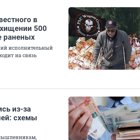
вестного в
 хищении 500
е раненых
вший исполнительный
ходит на связь
сь из-за
ей: схемы
умышленникам,