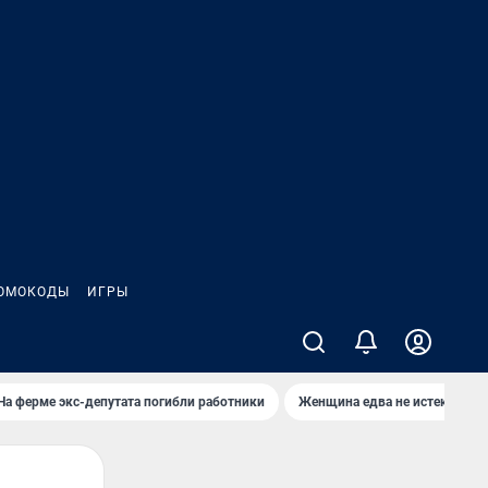
ОМОКОДЫ
ИГРЫ
На ферме экс-депутата погибли работники
Женщина едва не истекла кро