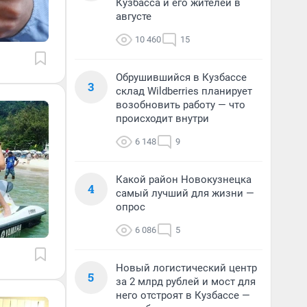
Кузбасса и его жителей в
августе
10 460
15
Обрушившийся в Кузбассе
3
склад Wildberries планирует
возобновить работу — что
происходит внутри
6 148
9
Какой район Новокузнецка
4
самый лучший для жизни —
опрос
6 086
5
Новый логистический центр
5
за 2 млрд рублей и мост для
него отстроят в Кузбассе —