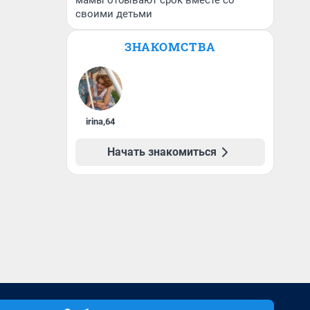
мамы отбывают срок вместе со
своими детьми
ЗНАКОМСТВА
irina
,
64
Начать знакомиться