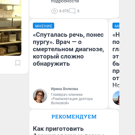
подробности
6 075
5
МНЕНИЕ
МНЕНИЕ
«Спуталась речь, понес
«Никог
пургу». Врач — о
победи
смертельном диагнозе,
главны
который сложно
этого г
обнаружить
бьет р
прокат
отзыв 
Нолана
Ирина Волкова
Главврач клиники
Ст
«Реабилитация доктора
Эк
Волковой»
РЕКОМЕНДУЕМ
Как приготовить