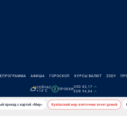
ЛЕПРОГРАММА
АФИША
ГОРОСКОП
КУРСЫ ВАЛЮТ
ZODY
ПР
USD 82,17
СЕЙЧАС
2
ПРОБКИ
+14°C
EUR 94,84
ый проезд с картой «Мир»
Кузбасский мэр-взяточник хочет домой