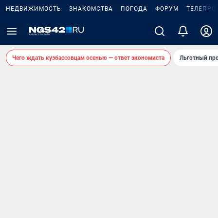
НЕДВИЖИМОСТЬ
ЗНАКОМСТВА
ПОГОДА
ФОРУМ
ТЕЛЕПРО
Чего ждать кузбассовцам осенью — ответ экономиста
Льготный про