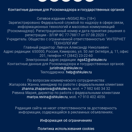
Контактные данные для Роскомнадзора и государственных органов
Сетевое издание «NGS42.RU» (18+)
Зарегистрировано Федеральной службой по надзору в сфере связи,
информационных технологий и массовых коммуникаций
(Роскомнадзор). Регистрационный номер и дата принятия решения о
регистрации - ЭЛ № ФС 77-78817 от 07.08.2020 г.
Учредитель: Общество с ограниченной ответственностью "ИНТЕРНЕТ
ТЕХНОЛОГИИ"
Главный редактор: Левчук Александр Николаевич
Адрес редакции: 650000, Россия, Кемерово, ул. 50 лет Октября, д. 11, офис
201, телефон +7 (3842) 23-22-60
Электронный адрес редакции:
ngs42@shkulev.ru
Контактные данные для Роскомнадзора и государственных органов:
juristnsk@shkulev.ru
Техподдержка:
help@shkulev.ru
По вопросам коммерческого сотрудничества:
Жапарова Жанна, менеджер по работе с федеральными клиентами
zhanna.zhaparova@shkulev.ru
, моб. + 7 982 640 34 32
Ревина Мария, директор по работе с федеральными клиентами
mariya.revina@shkulev.ru
, моб. +7 910 402 4056
Редакция сайта не несет ответственности за достоверность
информации, содержащейся в рекламных объявлениях.
Информация об ограничениях
Политика использования cookies