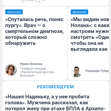
МНЕНИЕ
МНЕНИЕ
«Спуталась речь, понес
«Мы видим нов
пургу». Врач — о
Нолана»: с каки
смертельном диагнозе,
настроем нужн
который сложно
смотреть «Одис
обнаружить
чтобы она не
выглядела как 
Ирина Волкова
Главврач клиники
Надежда Губарь
«Реабилитация доктора
Волковой»
РЕКОМЕНДУЕМ
«Нашел Наденьку, а у нее пробита
голова». Мужчина рассказал, как
потерял жену при атаке БПЛА в Архипо-