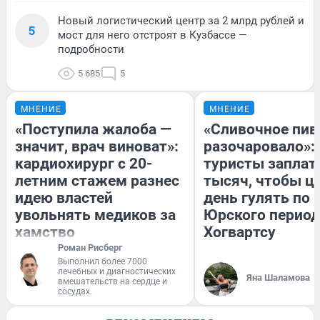
Новый логистический центр за 2 млрд рублей и
5
мост для него отстроят в Кузбассе —
подробности
5 685
5
МНЕНИЕ
МНЕНИЕ
«Поступила жалоба —
«Сливочное пив
значит, врач виноват»:
разочаровало»:
кардиохирург с 20-
туристы заплат
летним стажем разнес
тысяч, чтобы ц
идею властей
день гулять по 
увольнять медиков за
Юрского период
хамство
Хогвартсу
Роман Рисберг
Выполнил более 7000
лечебных и диагностических
Яна Шаламова
вмешательств на сердце и
сосудах.