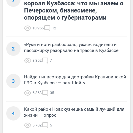
короля Кузбасса: что мы знаем о
Печерском, бизнесмене,
спорящем с губернаторами
13 956
12
«Руки и ноги разбросало, ужас»: водителя и
2
пассажирку разорвало на трассе в Кузбассе
8 352
7
Найден инвестор для достройки Крапивинской
3
ГЭС в Кузбассе — зам Шойгу
6 368
35
Какой район Новокузнецка самый лучший для
4
жизни — опрос
5 762
5