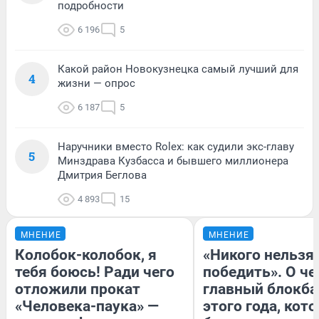
подробности
6 196
5
Какой район Новокузнецка самый лучший для
4
жизни — опрос
6 187
5
Наручники вместо Rolex: как судили экс-главу
5
Минздрава Кузбасса и бывшего миллионера
Дмитрия Беглова
4 893
15
МНЕНИЕ
МНЕНИЕ
Колобок-колобок, я
«Никого нельзя
тебя боюсь! Ради чего
победить». О ч
отложили прокат
главный блокба
«Человека-паука» —
этого года, кот