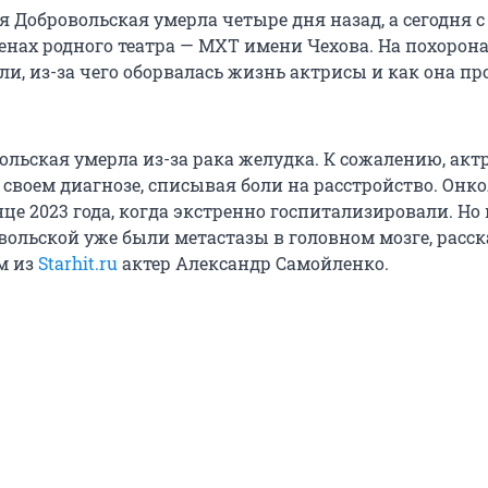
 Добровольская умерла четыре дня назад, а сегодня с
енах родного театра — МХТ имени Чехова. На похорон
и, из-за чего оборвалась жизнь актрисы и как она пр
ольская умерла из-за рака желудка. К сожалению, акт
 своем диагнозе, списывая боли на расстройство. Онк
це 2023 года, когда экстренно госпитализировали. Но 
вольской уже были метастазы в головном мозге, расск
м из
Starhit.ru
актер Александр Самойленко.