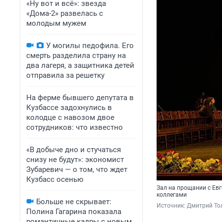
«Ну вот и всё»: звезда
«Дома-2» развелась с
молодым мужем
У могилы педофила. Его
смерть разделила страну на
два лагеря, а защитника детей
отправила за решетку
На ферме бывшего депутата в
Кузбассе задохнулись в
колодце с навозом двое
сотрудников: что известно
«В добыче дно и стучаться
снизу не будут»: экономист
Зубаревич — о том, что ждет
Кузбасс осенью
Зал на прощании с Евг
коллегами
Больше не скрывает:
Источник: 
Дмитрий То
Полина Гагарина показала
романтичные кадры с новым