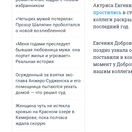
Актриса Евгения
избранником
простились
в ст
«Четырех мужей потеряла»:
коллеги раскрыл
Прохор Шаляпин проболтался
последний год.
о новой возлюбленной
Евгения Добров
«Меня годами преследует
поздно узнала о
бывшая любовница мужа: она
портит жилье и угрожает».
поставили в кон
Реальная история
момент у Добро
нашим коллега
Осужденный за взятки экс-
глава Анжеро-Судженска и его
помощница пытаются уехать
домой — что решил суд
Женщина чуть не истекла
кровью на Красном озере в
Кемерове, пока полчаса
ждала скорую