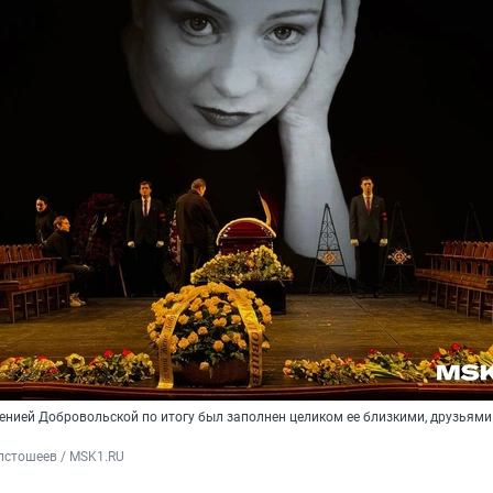
енией Добровольской по итогу был заполнен целиком ее близкими, друзьями
лстошеев / MSK1.RU