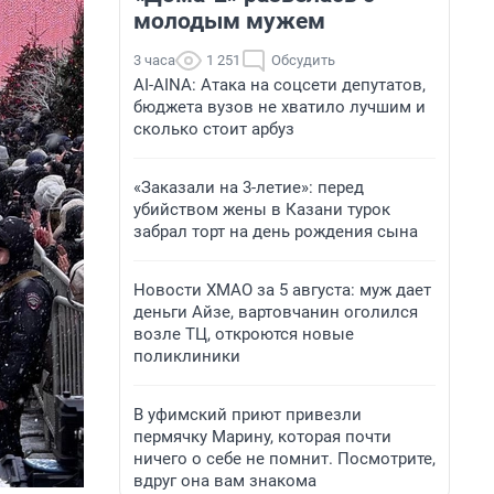
молодым мужем
3 часа
1 251
Обсудить
AI-AINA: Атака на соцсети депутатов,
бюджета вузов не хватило лучшим и
сколько стоит арбуз
«Заказали на 3-летие»: перед
убийством жены в Казани турок
забрал торт на день рождения сына
Новости ХМАО за 5 августа: муж дает
деньги Айзе, вартовчанин оголился
возле ТЦ, откроются новые
поликлиники
В уфимский приют привезли
пермячку Марину, которая почти
ничего о себе не помнит. Посмотрите,
вдруг она вам знакома