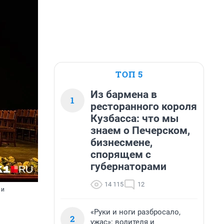
ТОП 5
Из бармена в
1
ресторанного короля
Кузбасса: что мы
знаем о Печерском,
бизнесмене,
спорящем с
губернаторами
14 115
12
 и
«Руки и ноги разбросало,
2
ужас»: водителя и