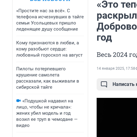
«Это теп
«Простите нас за всё». С
раскрыли
телефона исчезнувших в тайге
семьи Усольцевых пришло
Доброво
леденящее душу сообщение
год
Кому признаются в любви, а
кому разобьют сердце:
Весь 2024 г
любовный гороскоп на август
Пилоты потерпевшего
14 января 2025, 17:58
крушение самолета
рассказали, как выживали в
Написать
сибирской тайге
«Подушкой надавил на
лицо, чтобы не кричала»:
жених убил модель и год
возил ее труп в чемодане —
видео