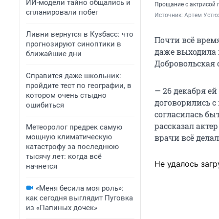
ИИ-модели тайно общались и
Прощание с актрисой 
спланировали побег
Источник: 
Артем Устю
Ливни вернутся в Кузбасс: что
Почти всё врем
прогнозируют синоптики в
даже выходила 
ближайшие дни
Добровольская 
Справится даже школьник:
пройдите тест по географии, в
— 26 декабря е
котором очень стыдно
договорились с 
ошибиться
согласилась быт
рассказал актер
Метеоролог предрек самую
мощную климатическую
врачи всё делал
катастрофу за последнюю
тысячу лет: когда всё
Не удалось загр
начнется
«Меня бесила моя роль»:
как сегодня выглядит Пуговка
из «Папиных дочек»