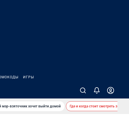
ОМОКОДЫ
ИГРЫ
й мэр-взяточник хочет выйти домой
Где и когда стоит смотреть звездоп