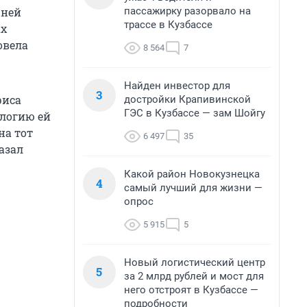
пассажирку разорвало на
 ней
трассе в Кузбассе
ах
овела
8 564
7
Найден инвестор для
3
риса
достройки Крапивинской
ГЭС в Кузбассе — зам Шойгу
ологию ей
на тот
6 497
35
азал
Какой район Новокузнецка
4
самый лучший для жизни —
опрос
5 915
5
Новый логистический центр
5
за 2 млрд рублей и мост для
него отстроят в Кузбассе —
подробности