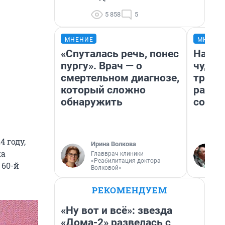
5 858
5
МНЕНИЕ
МНЕНИ
«Спуталась речь, понес
Насле
пургу». Врач — о
чудом
смертельном диагнозе,
транс
который сложно
разне
обнаружить
совет
 году,
Ирина Волкова
ка
Главврач клиники
«Реабилитация доктора
 60-й
Волковой»
РЕКОМЕНДУЕМ
«Ну вот и всё»: звезда
«Дома-2» развелась с