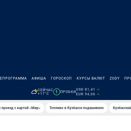
ЛЕПРОГРАММА
АФИША
ГОРОСКОП
КУРСЫ ВАЛЮТ
ZODY
ПР
USD 81,41
СЕЙЧАС
1
ПРОБКИ
+17°C
EUR 94,06
 проезд с картой «Мир»
Топливо в Кузбассе подешевело
Кузбасски