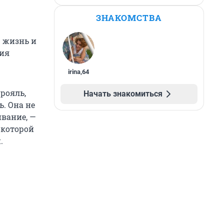
ЗНАКОМСТВА
ю жизнь и
ния
irina
,
64
рояль,
Начать знакомиться
ь. Она не
ивание, —
 которой
.