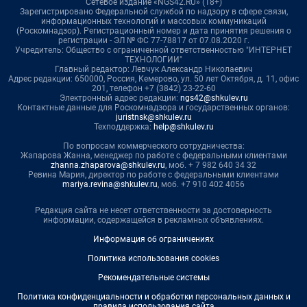
Сетевое издание «NGS42.RU» (18+)
Зарегистрировано Федеральной службой по надзору в сфере связи,
информационных технологий и массовых коммуникаций
(Роскомнадзор). Регистрационный номер и дата принятия решения о
регистрации - ЭЛ № ФС 77-78817 от 07.08.2020 г.
Учредитель: Общество с ограниченной ответственностью "ИНТЕРНЕТ
ТЕХНОЛОГИИ"
Главный редактор: Левчук Александр Николаевич
Адрес редакции: 650000, Россия, Кемерово, ул. 50 лет Октября, д. 11, офис
201, телефон +7 (3842) 23-22-60
Электронный адрес редакции:
ngs42@shkulev.ru
Контактные данные для Роскомнадзора и государственных органов:
juristnsk@shkulev.ru
Техподдержка:
help@shkulev.ru
По вопросам коммерческого сотрудничества:
Жапарова Жанна, менеджер по работе с федеральными клиентами
zhanna.zhaparova@shkulev.ru
, моб. + 7 982 640 34 32
Ревина Мария, директор по работе с федеральными клиентами
mariya.revina@shkulev.ru
, моб. +7 910 402 4056
Редакция сайта не несет ответственности за достоверность
информации, содержащейся в рекламных объявлениях.
Информация об ограничениях
Политика использования cookies
Рекомендательные системы
Политика конфиденциальности и обработки персональных данных и
правила использования сайта