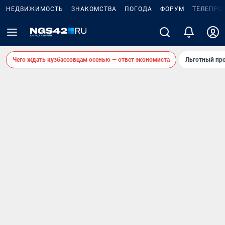
НЕДВИЖИМОСТЬ
ЗНАКОМСТВА
ПОГОДА
ФОРУМ
ТЕЛЕПРО
Чего ждать кузбассовцам осенью — ответ экономиста
Льготный про